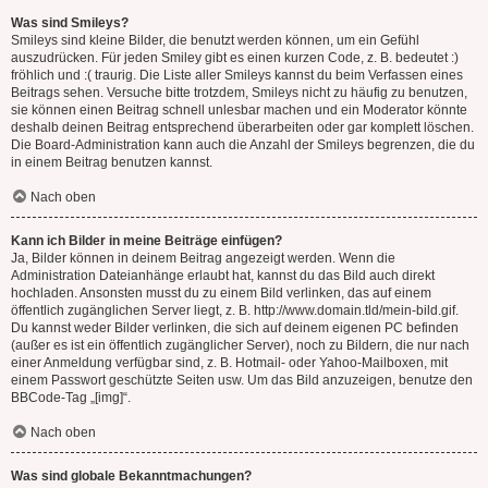
Was sind Smileys?
Smileys sind kleine Bilder, die benutzt werden können, um ein Gefühl
auszudrücken. Für jeden Smiley gibt es einen kurzen Code, z. B. bedeutet :)
fröhlich und :( traurig. Die Liste aller Smileys kannst du beim Verfassen eines
Beitrags sehen. Versuche bitte trotzdem, Smileys nicht zu häufig zu benutzen,
sie können einen Beitrag schnell unlesbar machen und ein Moderator könnte
deshalb deinen Beitrag entsprechend überarbeiten oder gar komplett löschen.
Die Board-Administration kann auch die Anzahl der Smileys begrenzen, die du
in einem Beitrag benutzen kannst.
Nach oben
Kann ich Bilder in meine Beiträge einfügen?
Ja, Bilder können in deinem Beitrag angezeigt werden. Wenn die
Administration Dateianhänge erlaubt hat, kannst du das Bild auch direkt
hochladen. Ansonsten musst du zu einem Bild verlinken, das auf einem
öffentlich zugänglichen Server liegt, z. B. http://www.domain.tld/mein-bild.gif.
Du kannst weder Bilder verlinken, die sich auf deinem eigenen PC befinden
(außer es ist ein öffentlich zugänglicher Server), noch zu Bildern, die nur nach
einer Anmeldung verfügbar sind, z. B. Hotmail- oder Yahoo-Mailboxen, mit
einem Passwort geschützte Seiten usw. Um das Bild anzuzeigen, benutze den
BBCode-Tag „[img]“.
Nach oben
Was sind globale Bekanntmachungen?