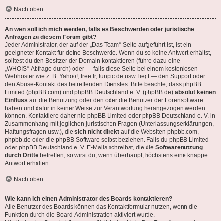
Nach oben
An wen soll ich mich wenden, falls es Beschwerden oder juristische
Anfragen zu diesem Forum gibt?
Jeder Administrator, der auf der „Das Team“-Seite aufgeführt ist, ist ein
geeigneter Kontakt für deine Beschwerde. Wenn du so keine Antwort erhältst,
solltest du den Besitzer der Domain kontaktieren (führe dazu eine
„WHOIS“-Abfrage
durch) oder — falls diese Seite bei einem kostenlosen
Webhoster wie z. B. Yahoo!, free.fr, funpic.de usw. liegt — den Support oder
den Abuse-Kontakt des betreffenden Dienstes. Bitte beachte, dass phpBB
Limited (phpBB.com) und phpBB Deutschland e. V. (phpBB.de)
absolut keinen
Einfluss
auf die Benutzung oder den oder die Benutzer der Forensoftware
haben und dafür in keiner Weise zur Verantwortung herangezogen werden
können. Kontaktiere daher nie phpBB Limited oder phpBB Deutschland e. V. in
Zusammenhang mit jeglichen juristischen Fragen (Unterlassungserklärungen,
Haftungsfragen usw.), die
sich nicht direkt
auf die Websiten phpbb.com,
phpbb.de oder die phpBB-Software selbst beziehen. Falls du phpBB Limited
oder phpBB Deutschland e. V. E-Mails schreibst, die die
Softwarenutzung
durch Dritte
betreffen, so wirst du, wenn überhaupt, höchstens eine knappe
Antwort erhalten.
Nach oben
Wie kann ich einen Administrator des Boards kontaktieren?
Alle Benutzer des Boards können das Kontaktformular nutzen, wenn die
Funktion durch die Board-Administration aktiviert wurde.