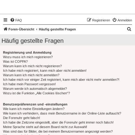
Hot50s-Forum
FAQ
Registrieren
Anmelden
S
Foren-Übersicht
Häufig gestellte Fragen
u
Häufig gestellte Fragen
c
h
Registrierung und Anmeldung
Wozu muss ich mich registrieren?
e
Was ist COPPA?
Warum kann ich mich nicht registrieren?
Ich habe mich registriert, kann mich aber nicht anmelden!
Warum kann ich mich nicht anmelden?
Ich habe mich vor einiger Zeit registriert, kann mich aber nicht mehr anmelden?!
Ich habe mein Passwort vergessen!
Warum werde ich automatisch abgemeldet?
Wozu ist die Funktion „Alle Cookies löschen“?
Benutzerpräferenzen und -einstellungen
Wie kann ich meine Einstellungen ändern?
Wie kann ich verhindern, dass mein Benutzername in der Online-Liste auftaucht?
Die Forenuhr geht falsch!
Ich habe die Zeitzone eingestellt, aber die Forenuhr geht immer noch falsch!
Meine Sprache steht auf diesem Board nicht zur Auswahl!
Was sind das für Bilder, die bei meinem Benutzernamen angezeigt werden?