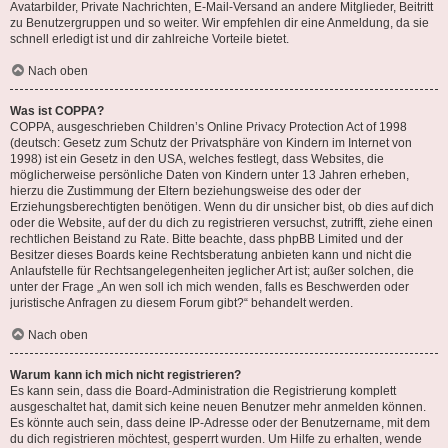
Avatarbilder, Private Nachrichten, E-Mail-Versand an andere Mitglieder, Beitritt
zu Benutzergruppen und so weiter. Wir empfehlen dir eine Anmeldung, da sie
schnell erledigt ist und dir zahlreiche Vorteile bietet.
Nach oben
Was ist COPPA?
COPPA, ausgeschrieben Children’s Online Privacy Protection Act of 1998
(deutsch: Gesetz zum Schutz der Privatsphäre von Kindern im Internet von
1998) ist ein Gesetz in den USA, welches festlegt, dass Websites, die
möglicherweise persönliche Daten von Kindern unter 13 Jahren erheben,
hierzu die Zustimmung der Eltern beziehungsweise des oder der
Erziehungsberechtigten benötigen. Wenn du dir unsicher bist, ob dies auf dich
oder die Website, auf der du dich zu registrieren versuchst, zutrifft, ziehe einen
rechtlichen Beistand zu Rate. Bitte beachte, dass phpBB Limited und der
Besitzer dieses Boards keine Rechtsberatung anbieten kann und nicht die
Anlaufstelle für Rechtsangelegenheiten jeglicher Art ist; außer solchen, die
unter der Frage „An wen soll ich mich wenden, falls es Beschwerden oder
juristische Anfragen zu diesem Forum gibt?“ behandelt werden.
Nach oben
Warum kann ich mich nicht registrieren?
Es kann sein, dass die Board-Administration die Registrierung komplett
ausgeschaltet hat, damit sich keine neuen Benutzer mehr anmelden können.
Es könnte auch sein, dass deine IP-Adresse oder der Benutzername, mit dem
du dich registrieren möchtest, gesperrt wurden. Um Hilfe zu erhalten, wende