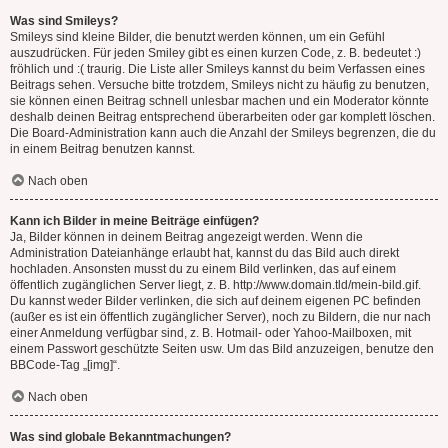
Was sind Smileys?
Smileys sind kleine Bilder, die benutzt werden können, um ein Gefühl
auszudrücken. Für jeden Smiley gibt es einen kurzen Code, z. B. bedeutet :)
fröhlich und :( traurig. Die Liste aller Smileys kannst du beim Verfassen eines
Beitrags sehen. Versuche bitte trotzdem, Smileys nicht zu häufig zu benutzen,
sie können einen Beitrag schnell unlesbar machen und ein Moderator könnte
deshalb deinen Beitrag entsprechend überarbeiten oder gar komplett löschen.
Die Board-Administration kann auch die Anzahl der Smileys begrenzen, die du
in einem Beitrag benutzen kannst.
Nach oben
Kann ich Bilder in meine Beiträge einfügen?
Ja, Bilder können in deinem Beitrag angezeigt werden. Wenn die
Administration Dateianhänge erlaubt hat, kannst du das Bild auch direkt
hochladen. Ansonsten musst du zu einem Bild verlinken, das auf einem
öffentlich zugänglichen Server liegt, z. B. http://www.domain.tld/mein-bild.gif.
Du kannst weder Bilder verlinken, die sich auf deinem eigenen PC befinden
(außer es ist ein öffentlich zugänglicher Server), noch zu Bildern, die nur nach
einer Anmeldung verfügbar sind, z. B. Hotmail- oder Yahoo-Mailboxen, mit
einem Passwort geschützte Seiten usw. Um das Bild anzuzeigen, benutze den
BBCode-Tag „[img]“.
Nach oben
Was sind globale Bekanntmachungen?