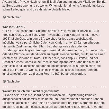
Avatarbilder, Private Nachrichten, E-Mail-Versand an andere Mitglieder, Beitritt
zu Benutzergruppen und so weiter. Wir empfehlen dir eine Anmeldung, da sie
schnell erledigt ist und dir zahlreiche Vorteile bietet.
Nach oben
Was ist COPPA?
COPPA, ausgeschrieben Children’s Online Privacy Protection Act of 1998
(deutsch: Gesetz zum Schutz der Privatsphäre von Kindern im Internet von
1998) ist ein Gesetz in den USA, welches festlegt, dass Websites, die
möglicherweise persönliche Daten von Kindern unter 13 Jahren erheben,
hierzu die Zustimmung der Eltern beziehungsweise des oder der
Erziehungsberechtigten benötigen. Wenn du dir unsicher bist, ob dies auf dich
oder die Website, auf der du dich zu registrieren versuchst, zutrifft, ziehe einen
rechtlichen Beistand zu Rate. Bitte beachte, dass phpBB Limited und der
Besitzer dieses Boards keine Rechtsberatung anbieten kann und nicht die
Anlaufstelle für Rechtsangelegenheiten jeglicher Art ist; außer solchen, die
unter der Frage „An wen soll ich mich wenden, falls es Beschwerden oder
juristische Anfragen zu diesem Forum gibt?“ behandelt werden.
Nach oben
Warum kann ich mich nicht registrieren?
Es kann sein, dass die Board-Administration die Registrierung komplett
ausgeschaltet hat, damit sich keine neuen Benutzer mehr anmelden können.
Es könnte auch sein, dass deine IP-Adresse oder der Benutzername, mit dem
du dich registrieren möchtest, gesperrt wurden. Um Hilfe zu erhalten, wende