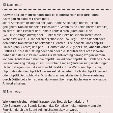
Nach oben
An wen soll ich mich wenden, falls es Beschwerden oder juristische
Anfragen zu diesem Forum gibt?
Jeder Administrator, der auf der „Das Team“-Seite aufgeführt ist, ist ein
geeigneter Kontakt für deine Beschwerde. Wenn du so keine Antwort erhältst,
solltest du den Besitzer der Domain kontaktieren (führe dazu eine
„WHOIS“-Abfrage
durch) oder — falls diese Seite bei einem kostenlosen
Webhoster wie z. B. Yahoo!, free.fr, funpic.de usw. liegt — den Support oder
den Abuse-Kontakt des betreffenden Dienstes. Bitte beachte, dass phpBB
Limited (phpBB.com) und phpBB Deutschland e. V. (phpBB.de)
absolut keinen
Einfluss
auf die Benutzung oder den oder die Benutzer der Forensoftware
haben und dafür in keiner Weise zur Verantwortung herangezogen werden
können. Kontaktiere daher nie phpBB Limited oder phpBB Deutschland e. V. in
Zusammenhang mit jeglichen juristischen Fragen (Unterlassungserklärungen,
Haftungsfragen usw.), die
sich nicht direkt
auf die Websiten phpbb.com,
phpbb.de oder die phpBB-Software selbst beziehen. Falls du phpBB Limited
oder phpBB Deutschland e. V. E-Mails schreibst, die die
Softwarenutzung
durch Dritte
betreffen, so wirst du, wenn überhaupt, höchstens eine knappe
Antwort erhalten.
Nach oben
Wie kann ich einen Administrator des Boards kontaktieren?
Alle Benutzer des Boards können das Kontaktformular nutzen, wenn die
Funktion durch die Board-Administration aktiviert wurde.