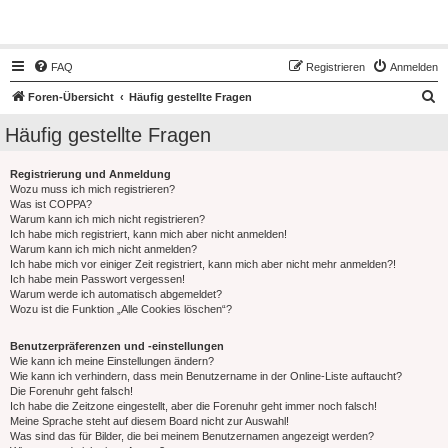
Hot50s-Forum
FAQ
Registrieren
Anmelden
S
Foren-Übersicht
Häufig gestellte Fragen
u
Häufig gestellte Fragen
c
h
Registrierung und Anmeldung
Wozu muss ich mich registrieren?
e
Was ist COPPA?
Warum kann ich mich nicht registrieren?
Ich habe mich registriert, kann mich aber nicht anmelden!
Warum kann ich mich nicht anmelden?
Ich habe mich vor einiger Zeit registriert, kann mich aber nicht mehr anmelden?!
Ich habe mein Passwort vergessen!
Warum werde ich automatisch abgemeldet?
Wozu ist die Funktion „Alle Cookies löschen“?
Benutzerpräferenzen und -einstellungen
Wie kann ich meine Einstellungen ändern?
Wie kann ich verhindern, dass mein Benutzername in der Online-Liste auftaucht?
Die Forenuhr geht falsch!
Ich habe die Zeitzone eingestellt, aber die Forenuhr geht immer noch falsch!
Meine Sprache steht auf diesem Board nicht zur Auswahl!
Was sind das für Bilder, die bei meinem Benutzernamen angezeigt werden?