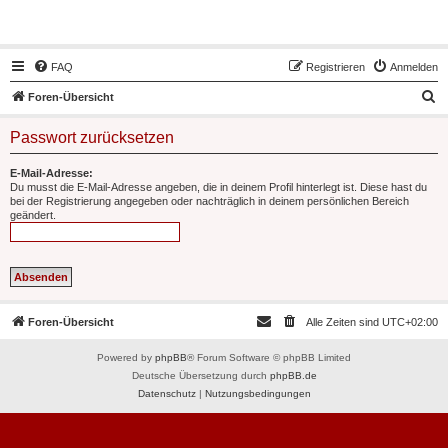
Hot50s-Forum
FAQ
Registrieren
Anmelden
S
Foren-Übersicht
u
Passwort zurücksetzen
c
h
E-Mail-Adresse:
Du musst die E-Mail-Adresse angeben, die in deinem Profil hinterlegt ist. Diese hast du
e
bei der Registrierung angegeben oder nachträglich in deinem persönlichen Bereich
geändert.
Foren-Übersicht
Alle Zeiten sind
UTC+02:00
Powered by
phpBB
® Forum Software © phpBB Limited
Deutsche Übersetzung durch
phpBB.de
Datenschutz
|
Nutzungsbedingungen