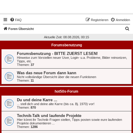
Hot50s-Forum
FAQ
Registrieren
Anmelden
S
Foren-Übersicht
u
Aktuelle Zeit: 08.08.2026, 00:15
c
Forumsbenutzung
h
Forumsbenutzung - BITTE ZUERST LESEN!
e
Hinweise zum Vorstellen neuer User, Login- u.a. Probleme, Bilder reinsetzen,
Tipps, etc.
Themen:
37
Was das neue Forum dann kann
Nicht vollständige Übersicht über die neuen Funktionen
Themen:
11
hot50s-Forum
Du und deine Karre ...
... stell dich und deine alte Karre (bis ca. Bj. 1970) vor!
Themen:
870
Technik-Talk und laufende Projekte
Hier könnt ihr Technik-Fragen stellen, Tipps posten sowie eure laufenden
Projekte dokumentieren ...
Themen:
1286