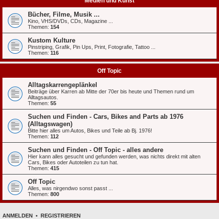
Medien und Kunst
Bücher, Filme, Musik ...
Kino, VHS/DVDs, CDs, Magazine ...
Themen:
154
Kustom Kulture
Pinstriping, Grafik, Pin Ups, Print, Fotografie, Tattoo ...
Themen:
116
Off Topic
Alltagskarrengeplänkel
Beiträge über Karren ab Mitte der 70er bis heute und Themen rund um
Alltagsautos.
Themen:
55
Suchen und Finden - Cars, Bikes and Parts ab 1976
(Alltagswagen)
Bitte hier alles um Autos, Bikes und Teile ab Bj. 1976!
Themen:
112
Suchen und Finden - Off Topic - alles andere
Hier kann alles gesucht und gefunden werden, was nichts direkt mit alten
Cars, Bikes oder Autoteilen zu tun hat.
Themen:
415
Off Topic
Alles, was nirgendwo sonst passt ...
Themen:
800
ANMELDEN
•
REGISTRIEREN