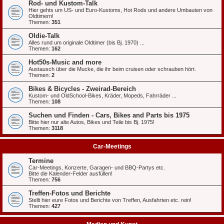
Rod- und Kustom-Talk
Hier gehts um US- und Euro-Kustoms, Hot Rods und andere Umbauten von
Oldtimern!
Themen:
351
Oldie-Talk
Alles rund um originale Oldtimer (bis Bj. 1970) ...
Themen:
162
Hot50s-Music and more
Austausch über die Mucke, die ihr beim cruisen oder schrauben hört.
Themen:
2
Bikes & Bicycles - Zweirad-Bereich
Kustom- und OldSchool-Bikes, Kräder, Mopeds, Fahrräder ...
Themen:
108
Suchen und Finden - Cars, Bikes and Parts bis 1975
Bitte hier nur alte Autos, Bikes und Teile bis Bj. 1975!
Themen:
3118
Car-Meetings
Termine
Car-Meetings, Konzerte, Garagen- und BBQ-Partys etc.
Bitte die Kalender-Felder ausfüllen!
Themen:
756
Treffen-Fotos und Berichte
Stellt hier eure Fotos und Berichte von Treffen, Ausfahrten etc. rein!
Themen:
427