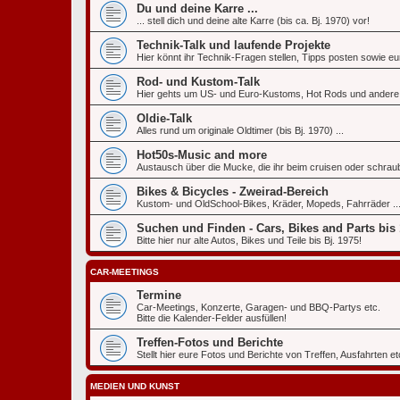
Du und deine Karre ...
... stell dich und deine alte Karre (bis ca. Bj. 1970) vor!
Technik-Talk und laufende Projekte
Hier könnt ihr Technik-Fragen stellen, Tipps posten sowie eu
Rod- und Kustom-Talk
Hier gehts um US- und Euro-Kustoms, Hot Rods und andere
Oldie-Talk
Alles rund um originale Oldtimer (bis Bj. 1970) ...
Hot50s-Music and more
Austausch über die Mucke, die ihr beim cruisen oder schraub
Bikes & Bicycles - Zweirad-Bereich
Kustom- und OldSchool-Bikes, Kräder, Mopeds, Fahrräder ..
Suchen und Finden - Cars, Bikes and Parts bis
Bitte hier nur alte Autos, Bikes und Teile bis Bj. 1975!
CAR-MEETINGS
Termine
Car-Meetings, Konzerte, Garagen- und BBQ-Partys etc.
Bitte die Kalender-Felder ausfüllen!
Treffen-Fotos und Berichte
Stellt hier eure Fotos und Berichte von Treffen, Ausfahrten etc
MEDIEN UND KUNST