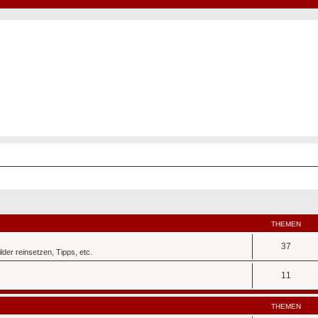
Hot50s-Forum
Kustoms · Hot Rods · Oldtimer
THEMEN
37
der reinsetzen, Tipps, etc.
11
THEMEN