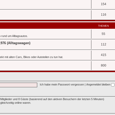
154
116
THEMEN
55
 rund um Alltagsautos.
1976 (Alltagswagen)
112
415
t mit alten Cars, Bikes oder Autoteilen zu tun hat.
800
Ich habe mein Passwort vergessen
|
Angemeldet bleiben
e Mitglieder und 8 Gäste (basierend auf den aktiven Besuchern der letzten 5 Minuten)
leichzeitig online waren.