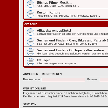
Bücher, Filme, Musik ...
Kino, VHS/DVDs, CDs, Magazine ...
Kustom Kulture
Pinstriping, Grafik, Pin Ups, Print, Fotografie, Tattoo ...
OFF TOPIC
Alltagskarrengeplänkel
Beiträge über Karren ab Mitte der 70er bis heute und Themen
Suchen und Finden - Cars, Bikes and Parts ab 
Bitte hier alles um Autos, Bikes und Teile ab Bj. 1976!
Suchen und Finden - Off Topic - alles andere
Hier kann alles gesucht und gefunden werden, was nichts direk
Off Topic
Alles, was nirgendwo sonst passt ...
ANMELDEN
•
REGISTRIEREN
Benutzername:
Passwort:
WER IST ONLINE?
Insgesamt sind
8
Besucher online :: 0 sichtbare Mitglieder, 0 unsichtbar
Der Besucherrekord liegt bei
2422
Besuchern, die am 14.08.2025, 08:54 g
STATISTIK