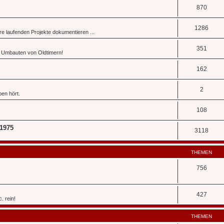
870
1286
re laufenden Projekte dokumentieren ...
351
 Umbauten von Oldtimern!
162
2
en hört.
108
.
 1975
3118
THEMEN
756
427
. rein!
THEMEN