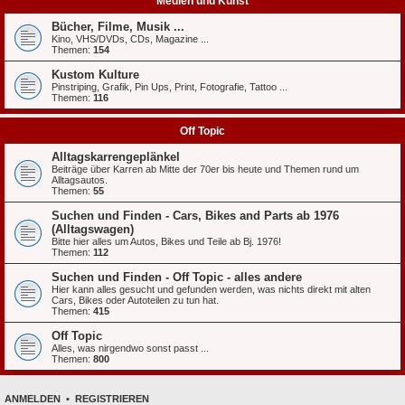
Medien und Kunst
Bücher, Filme, Musik ...
Kino, VHS/DVDs, CDs, Magazine ...
Themen:
154
Kustom Kulture
Pinstriping, Grafik, Pin Ups, Print, Fotografie, Tattoo ...
Themen:
116
Off Topic
Alltagskarrengeplänkel
Beiträge über Karren ab Mitte der 70er bis heute und Themen rund um
Alltagsautos.
Themen:
55
Suchen und Finden - Cars, Bikes and Parts ab 1976
(Alltagswagen)
Bitte hier alles um Autos, Bikes und Teile ab Bj. 1976!
Themen:
112
Suchen und Finden - Off Topic - alles andere
Hier kann alles gesucht und gefunden werden, was nichts direkt mit alten
Cars, Bikes oder Autoteilen zu tun hat.
Themen:
415
Off Topic
Alles, was nirgendwo sonst passt ...
Themen:
800
ANMELDEN
•
REGISTRIEREN