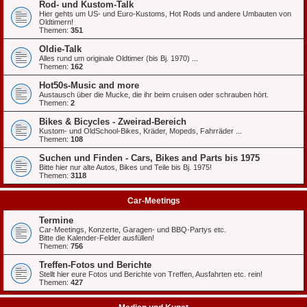
Rod- und Kustom-Talk
Hier gehts um US- und Euro-Kustoms, Hot Rods und andere Umbauten von
Oldtimern!
Themen:
351
Oldie-Talk
Alles rund um originale Oldtimer (bis Bj. 1970) ...
Themen:
162
Hot50s-Music and more
Austausch über die Mucke, die ihr beim cruisen oder schrauben hört.
Themen:
2
Bikes & Bicycles - Zweirad-Bereich
Kustom- und OldSchool-Bikes, Kräder, Mopeds, Fahrräder ...
Themen:
108
Suchen und Finden - Cars, Bikes and Parts bis 1975
Bitte hier nur alte Autos, Bikes und Teile bis Bj. 1975!
Themen:
3118
Car-Meetings
Termine
Car-Meetings, Konzerte, Garagen- und BBQ-Partys etc.
Bitte die Kalender-Felder ausfüllen!
Themen:
756
Treffen-Fotos und Berichte
Stellt hier eure Fotos und Berichte von Treffen, Ausfahrten etc. rein!
Themen:
427