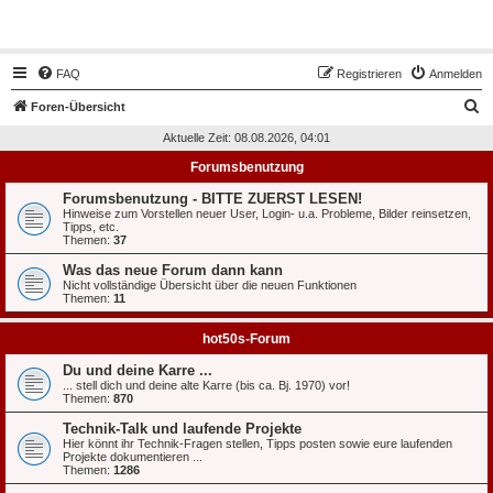
Hot50s-Forum
FAQ
Registrieren
Anmelden
S
Foren-Übersicht
u
Aktuelle Zeit: 08.08.2026, 04:01
c
Forumsbenutzung
h
Forumsbenutzung - BITTE ZUERST LESEN!
e
Hinweise zum Vorstellen neuer User, Login- u.a. Probleme, Bilder reinsetzen,
Tipps, etc.
Themen:
37
Was das neue Forum dann kann
Nicht vollständige Übersicht über die neuen Funktionen
Themen:
11
hot50s-Forum
Du und deine Karre ...
... stell dich und deine alte Karre (bis ca. Bj. 1970) vor!
Themen:
870
Technik-Talk und laufende Projekte
Hier könnt ihr Technik-Fragen stellen, Tipps posten sowie eure laufenden
Projekte dokumentieren ...
Themen:
1286