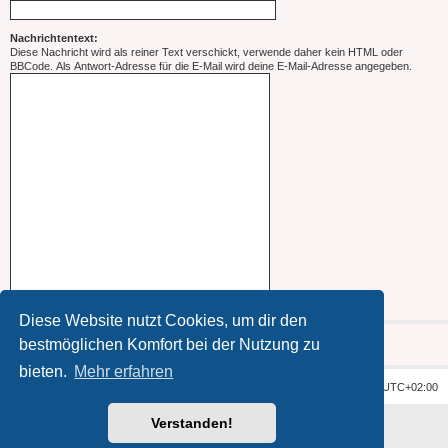
Nachrichtentext:
Diese Nachricht wird als reiner Text verschickt, verwende daher kein HTML oder
BBCode. Als Antwort-Adresse für die E-Mail wird deine E-Mail-Adresse angegeben.
Diese Website nutzt Cookies, um dir den
bestmöglichen Komfort bei der Nutzung zu
bieten.
Mehr erfahren
Foren-Übersicht
Alle Zeiten sind
UTC+02:00
Verstanden!
Powered by
phpBB
® Forum Software © phpBB Limited
Deutsche Übersetzung durch
phpBB.de