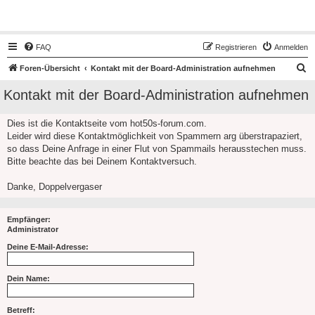
Hot50s-Forum
FAQ
Registrieren
Anmelden
S
Foren-Übersicht
Kontakt mit der Board-Administration aufnehmen
u
Kontakt mit der Board-Administration aufnehmen
c
h
Dies ist die Kontaktseite vom hot50s-forum.com.
Leider wird diese Kontaktmöglichkeit von Spammern arg überstrapaziert,
e
so dass Deine Anfrage in einer Flut von Spammails herausstechen muss.
Bitte beachte das bei Deinem Kontaktversuch.
Danke, Doppelvergaser
Empfänger:
Administrator
Deine E-Mail-Adresse:
Dein Name:
Betreff: