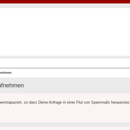
Hot50s-Forum
Kustoms · Hot Rods · Oldtimer
fnehmen
aufnehmen
erstrapaziert, so dass Deine Anfrage in einer Flut von Spammails herausste