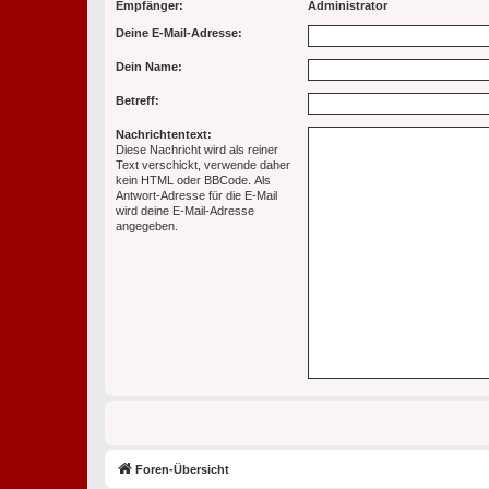
Empfänger:
Administrator
Deine E-Mail-Adresse:
Dein Name:
Betreff:
Nachrichtentext:
Diese Nachricht wird als reiner
Text verschickt, verwende daher
kein HTML oder BBCode. Als
Antwort-Adresse für die E-Mail
wird deine E-Mail-Adresse
angegeben.
Foren-Übersicht