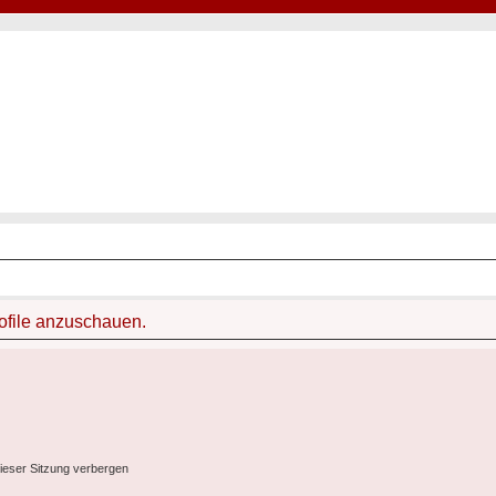
Hot50s-Forum
Kustoms · Hot Rods · Oldtimer
rofile anzuschauen.
ieser Sitzung verbergen