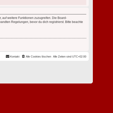
r, auf weitere Funktionen zuzugreifen. Die Board-
ndten Regelungen, bevor du dich registrierst. Bitte beachte
Kontakt
Alle Cookies löschen
Alle Zeiten sind
UTC+02:00