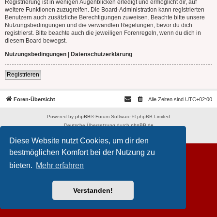
Registrierung ist in wenigen Augenblicken erledigt und ermöglicht dir, auf
weitere Funktionen zuzugreifen. Die Board-Administration kann registrierten
Benutzern auch zusätzliche Berechtigungen zuweisen. Beachte bitte unsere
Nutzungsbedingungen und die verwandten Regelungen, bevor du dich
registrierst. Bitte beachte auch die jeweiligen Forenregeln, wenn du dich in
diesem Board bewegst.
Nutzungsbedingungen
|
Datenschutzerklärung
Registrieren
Foren-Übersicht
Alle Zeiten sind
UTC+02:00
Powered by
phpBB
® Forum Software © phpBB Limited
Deutsche Übersetzung durch
phpBB.de
Datenschutz
|
Nutzungsbedingungen
Diese Website nutzt Cookies, um dir den
bestmöglichen Komfort bei der Nutzung zu
bieten.
Mehr erfahren
Verstanden!