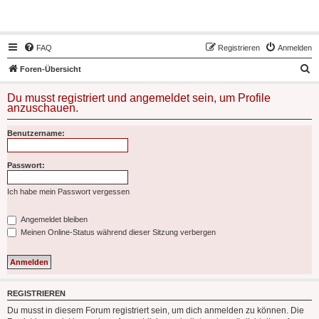
Hot50s-Forum
FAQ
Registrieren
Anmelden
S
Foren-Übersicht
u
Du musst registriert und angemeldet sein, um Profile
c
anzuschauen.
h
Benutzername:
e
Passwort:
Ich habe mein Passwort vergessen
Angemeldet bleiben
Meinen Online-Status während dieser Sitzung verbergen
REGISTRIEREN
Du musst in diesem Forum registriert sein, um dich anmelden zu können. Die