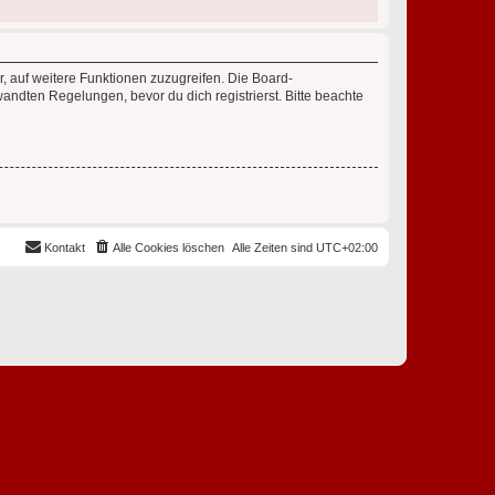
r, auf weitere Funktionen zuzugreifen. Die Board-
ndten Regelungen, bevor du dich registrierst. Bitte beachte
Kontakt
Alle Cookies löschen
Alle Zeiten sind
UTC+02:00