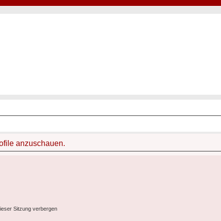
Hot50s-Forum
Kustoms · Hot Rods · Oldtimer
rofile anzuschauen.
ieser Sitzung verbergen