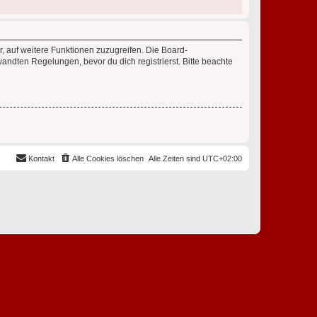
r, auf weitere Funktionen zuzugreifen. Die Board-
ndten Regelungen, bevor du dich registrierst. Bitte beachte
Kontakt
Alle Cookies löschen
Alle Zeiten sind
UTC+02:00