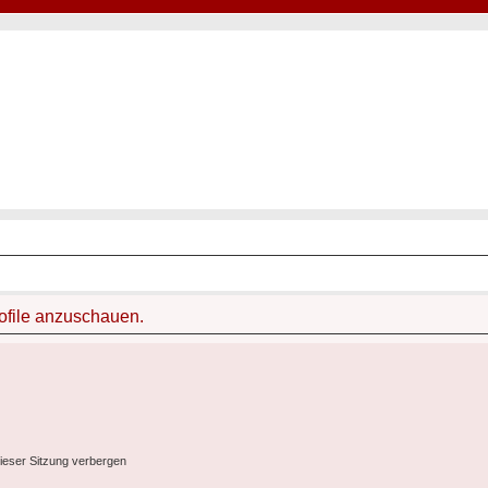
Hot50s-Forum
Kustoms · Hot Rods · Oldtimer
rofile anzuschauen.
ieser Sitzung verbergen