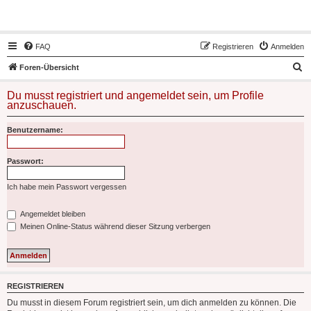
Hot50s-Forum
FAQ
Registrieren
Anmelden
S
Foren-Übersicht
u
Du musst registriert und angemeldet sein, um Profile
c
anzuschauen.
h
Benutzername:
e
Passwort:
Ich habe mein Passwort vergessen
Angemeldet bleiben
Meinen Online-Status während dieser Sitzung verbergen
REGISTRIEREN
Du musst in diesem Forum registriert sein, um dich anmelden zu können. Die