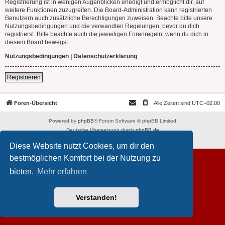
Registrierung ist in wenigen Augenblicken erledigt und ermöglicht dir, auf
weitere Funktionen zuzugreifen. Die Board-Administration kann registrierten
Benutzern auch zusätzliche Berechtigungen zuweisen. Beachte bitte unsere
Nutzungsbedingungen und die verwandten Regelungen, bevor du dich
registrierst. Bitte beachte auch die jeweiligen Forenregeln, wenn du dich in
diesem Board bewegst.
Nutzungsbedingungen
|
Datenschutzerklärung
Registrieren
Foren-Übersicht
Alle Zeiten sind
UTC+02:00
Powered by
phpBB
® Forum Software © phpBB Limited
Deutsche Übersetzung durch
phpBB.de
Datenschutz
|
Nutzungsbedingungen
Diese Website nutzt Cookies, um dir den
bestmöglichen Komfort bei der Nutzung zu
bieten.
Mehr erfahren
Verstanden!