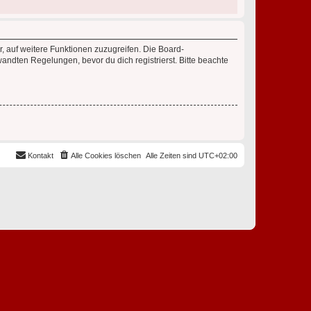
r, auf weitere Funktionen zuzugreifen. Die Board-
ndten Regelungen, bevor du dich registrierst. Bitte beachte
Kontakt
Alle Cookies löschen
Alle Zeiten sind
UTC+02:00