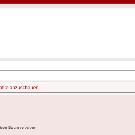
Hot50s-Forum
Kustoms · Hot Rods · Oldtimer
rofile anzuschauen.
ieser Sitzung verbergen