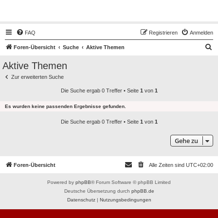
Hot50s-Forum
FAQ
Registrieren
Anmelden
S
Foren-Übersicht
Suche
Aktive Themen
u
Aktive Themen
c
Zur erweiterten Suche
h
Die Suche ergab 0 Treffer • Seite
1
von
1
e
Es wurden keine passenden Ergebnisse gefunden.
Die Suche ergab 0 Treffer • Seite
1
von
1
Gehe zu
Foren-Übersicht
Alle Zeiten sind
UTC+02:00
Powered by
phpBB
® Forum Software © phpBB Limited
Deutsche Übersetzung durch
phpBB.de
Datenschutz
|
Nutzungsbedingungen