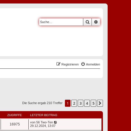
Suche
Erweiterte Suche
Registrieren
Anmelden
1
2
3
4
5
Nächste
Die Suche ergab 210 Treffer
ZUGRIFFE
LETZTER BEITRAG
von
56 Two-Ten
16975
29.12.2024, 13:07