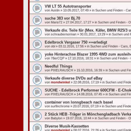
VW LT 55 Autotransporter
von
Austin
»
10.05.2017, 07:49
» in
Suchen und Finden - Car
suche 383 vor Bj.70
von
Mario72
»
27.04.2017, 17:27
» in
Suchen und Finden - Of
Verkaufe div. Teile für (Mex. Käfer, BMW R25/3 
von
schraubernorman
»
30.01.2017, 13:29
» in
Suchen und F
Edelbrock Vergaser 750 ==erledigt
von
obi
»
03.11.2016, 17:56
» in
Suchen und Finden - Cars, B
yoke Hinterachse Blazer 1995 4WD zum ausleih
von
78erCQP
»
17.10.2016, 18:31
» in
Suchen und Finden - 
Needful Things
von
PIXELRAUSCH
»
15.10.2016, 16:39
» in
Suchen und Fin
Verkaufe diverse DVDs auf eBay
von
mondwinkel
»
22.08.2016, 17:19
» in
Suchen und Finden
SUCHE - Edelbrock Performer 600CFM - E-Cho
von
PIXELRAUSCH
»
14.08.2016, 07:45
» in
Suchen und Find
container von lonngbeach nach basel
von
surfinchrome
»
20.07.2016, 07:19
» in
Suchen und Finden
2 Stück HEB -Träger in Mönchengladbach Verka
von
Babylon
»
19.07.2016, 10:44
» in
Suchen und Finden - Of
Diverse Musik-Kassetten
von
mondwinkel
»
08.07.2016, 21:26
» in
Suchen und Finden