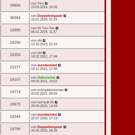
von
Tino
39956
13.05.2024, 10:28
von
Doppelvergaser
36094
15.01.2024, 01:24
von
56 Two-Ten
18895
06.01.2024, 11:37
von
obi
18290
12.10.2022, 21:15
von
obi
18358
18.02.2022, 17:46
von
mondwinkel
22377
19.12.2021, 17:35
von
Halbstarker
19107
09.03.2021, 16:52
von
schraubernorman
19774
03.02.2021, 06:43
von
red-bulli-69
18875
29.09.2020, 14:43
von
mondwinkel
19349
20.07.2020, 17:19
von
Doppelvergaser
18798
26.05.2020, 06:39