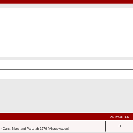
Hot50s-Forum
Kustoms · Hot Rods · Oldtimer
ANTWORTEN
0
- Cars, Bikes and Parts ab 1976 (Alltagswagen)