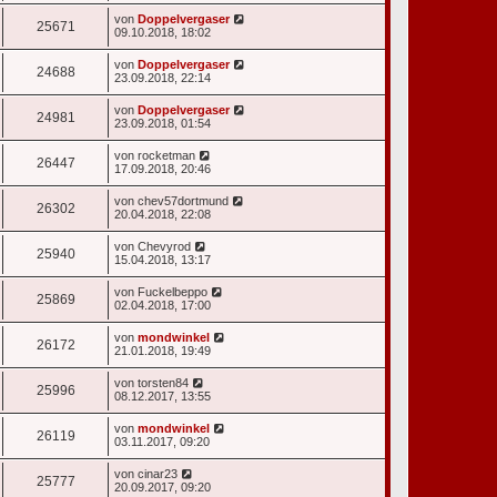
von
Doppelvergaser
25671
09.10.2018, 18:02
von
Doppelvergaser
24688
23.09.2018, 22:14
von
Doppelvergaser
24981
23.09.2018, 01:54
von
rocketman
26447
17.09.2018, 20:46
von
chev57dortmund
26302
20.04.2018, 22:08
von
Chevyrod
25940
15.04.2018, 13:17
von
Fuckelbeppo
25869
02.04.2018, 17:00
von
mondwinkel
26172
21.01.2018, 19:49
von
torsten84
25996
08.12.2017, 13:55
von
mondwinkel
26119
03.11.2017, 09:20
von
cinar23
25777
20.09.2017, 09:20