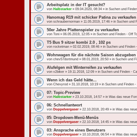
Arbeitsplatz in der IT gesucht?
von
Halbstarker
»
09.04.2020, 08:34
» in
Suchen und Finden 
Hanomag R19 mit schicker Patina zu verkaufen
von
schraubernorman
»
11.05.2019, 17:46
» in
Suchen und Fi
50er Jahre Plattenspieler zu verkaufen
von
Toni
»
06.05.2019, 12:05
» in
Suchen und Finden - Off To
T5 Bus 9 sitzer kombi 2.0 , 102 ps
von
rocketman
»
02.02.2019, 08:46
» in
Suchen und Finden -
Wohnwagen für die nächste Saison abzugeben
von
chev57dortmund
»
08.01.2019, 20:50
» in
Suchen und Fin
Alufelgen mit Winterreifen zu verkaufen
von
v2biker
»
19.11.2018, 12:09
» in
Suchen und Finden - Ca
Wenn ich das Geld hätte...
von
Chevyrod
»
31.10.2018, 10:19
» in
Suchen und Finden - O
07: Topic-Preview
von
Halbstarker
»
23.10.2018, 14:57
» in
Was das neue For
06: Schnellantwort
von
Doppelvergaser
»
22.10.2018, 20:49
» in
Was das neue
05: Dropdown-Menü-Menüs
von
Doppelvergaser
»
22.10.2018, 14:45
» in
Was das neue
03: Ansprache eines Benutzers
von
Doppelvergaser
»
10.10.2018, 06:54
» in
Was das neue