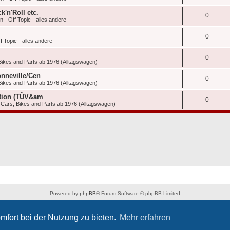
'n'Roll etc.
0
 - Off Topic - alles andere
0
 Topic - alles andere
0
Bikes and Parts ab 1976 (Alltagswagen)
nneville/Cen
0
Bikes and Parts ab 1976 (Alltagswagen)
Edtion (TÜV&am
0
Cars, Bikes and Parts ab 1976 (Alltagswagen)
Powered by
phpBB
® Forum Software © phpBB Limited
Deutsche Übersetzung durch
phpBB.de
Datenschutz
|
Nutzungsbedingungen
mfort bei der Nutzung zu bieten.
Mehr erfahren