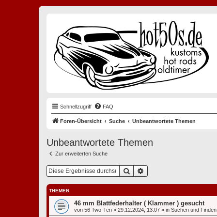
Schnellzugriff
FAQ
Foren-Übersicht
Suche
Unbeantwortete Themen
Unbeantwortete Themen
Zur erweiterten Suche
Suche
Erweiterte Suche
THEMEN
46 mm Blattfederhalter ( Klammer ) gesucht
von
56 Two-Ten
»
29.12.2024, 13:07
» in
Suchen und Finden 