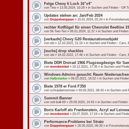
Felge Chevy 6 Loch 16"x4"
von
Tino
»
13.05.2024, 10:28
» in
Suchen und Finden - Off To
Updates stehen an: Jan/Feb 2024
von
Doppelvergaser
»
15.01.2024, 01:24
» in
Forumsbenut
rechter Kotflügel für einen Chevrolet fleetline 1
von
56 Two-Ten
»
06.01.2024, 11:37
» in
Suchen und Finden 
[verkaufe] Chevy G20 Restaurationsobjekt
von
obi
»
12.10.2022, 21:15
» in
Suchen und Finden - Cars, 
[suche] drop shackles
von
obi
»
18.02.2022, 17:46
» in
Suchen und Finden - Cars, 
Biete DDR Dreirad 1966 Flugzeugdesign für Sa
von
mondwinkel
»
19.12.2021, 17:35
» in
Suchen und Finden
Windows-Admins gesucht: Raum Niedersachse
von
Halbstarker
»
09.03.2021, 16:52
» in
Suchen und Finden 
Biete 1978 er Ford F350
von
schraubernorman
»
03.02.2021, 06:43
» in
Suchen und F
Summit Banner
von
red-bulli-69
»
29.09.2020, 14:43
» in
Suchen und Finden -
Boris Karloff als Frankenstein, Acryl auf Leinwa
von
mondwinkel
»
20.07.2020, 17:19
» in
Suchen und Finden
Performance-Probleme bei Strato
von
Doppelvergaser
»
26.05.2020, 06:39
» in
Forumsbenut