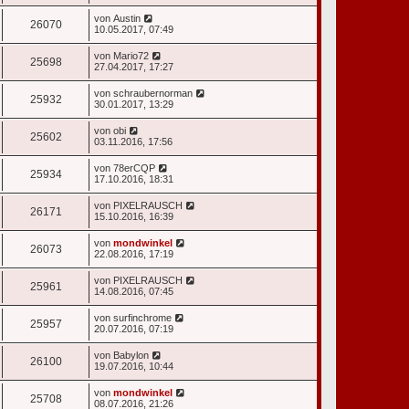
von
Austin
26070
10.05.2017, 07:49
von
Mario72
25698
27.04.2017, 17:27
von
schraubernorman
25932
30.01.2017, 13:29
von
obi
25602
03.11.2016, 17:56
von
78erCQP
25934
17.10.2016, 18:31
von
PIXELRAUSCH
26171
15.10.2016, 16:39
von
mondwinkel
26073
22.08.2016, 17:19
von
PIXELRAUSCH
25961
14.08.2016, 07:45
von
surfinchrome
25957
20.07.2016, 07:19
von
Babylon
26100
19.07.2016, 10:44
von
mondwinkel
25708
08.07.2016, 21:26