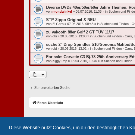
Diverse DVDs 40er/50er/60er Jahre Themen, Rock
von
mondwinkel
»
08.07.2016, 11:33
» in
Suchen und Finden
STP Zippo Original & NEU
von
El Gero
»
07.06.2016, 08:48
» in
Suchen und Finden - Off
zu vakoofn 88er Golf 2 GT TÜV 11/17
von
obi
»
20.05.2016, 13:08
» in
Suchen und Finden - Cars, 
suche 2" Drop Spindles S10/Sonoma/Malibu/Bo
von
obi
»
20.05.2016, 13:02
» in
Suchen und Finden - Cars, 
For sale: Corvette C3 Bj.78 25th Anniversary 
von
Kiggy Pop
»
18.04.2016, 19:46
» in
Suchen und Finden - 
Zur erweiterten Suche
Foren-Übersicht
Diese Website nutzt Cookies, um dir den bestmöglichen Ko