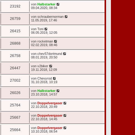
von
Halbstarker
23192
09.04.2020, 08:34
von
schraubernorman
26759
11.05.2019, 17:46
von
Toni
26415
06.05.2019, 12:05
von
rocketman
26868
02.02.2019, 08:46
von
chev57dortmund
26758
08.01.2019, 20:50
von
v2biker
26447
19.11.2018, 12:09
von
Chevyrod
27002
31.10.2018, 10:19
von
Halbstarker
26026
23.10.2018, 14:57
von
Doppelvergaser
25764
22.10.2018, 20:49
von
Doppelvergaser
25667
22.10.2018, 14:45
von
Doppelvergaser
25664
10.10.2018, 06:54