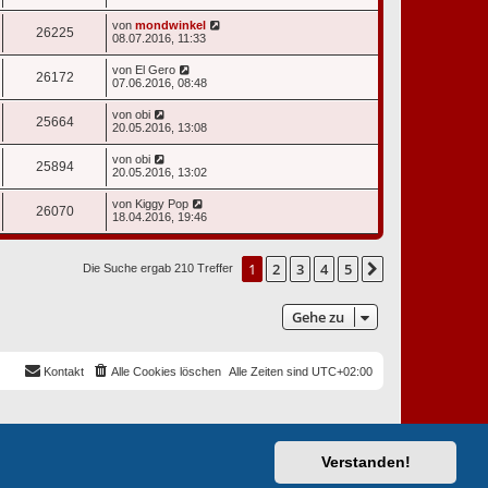
von
mondwinkel
26225
08.07.2016, 11:33
von
El Gero
26172
07.06.2016, 08:48
von
obi
25664
20.05.2016, 13:08
von
obi
25894
20.05.2016, 13:02
von
Kiggy Pop
26070
18.04.2016, 19:46
1
2
3
4
5
Nächste
Die Suche ergab 210 Treffer
Gehe zu
Kontakt
Alle Cookies löschen
Alle Zeiten sind
UTC+02:00
Verstanden!