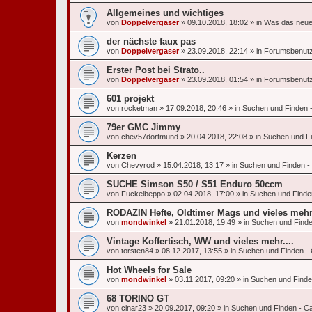
Allgemeines und wichtiges
von
Doppelvergaser
»
09.10.2018, 18:02
» in
Was das neue
der nächste faux pas
von
Doppelvergaser
»
23.09.2018, 22:14
» in
Forumsbenut
Erster Post bei Strato..
von
Doppelvergaser
»
23.09.2018, 01:54
» in
Forumsbenut
601 projekt
von
rocketman
»
17.09.2018, 20:46
» in
Suchen und Finden -
79er GMC Jimmy
von
chev57dortmund
»
20.04.2018, 22:08
» in
Suchen und Fi
Kerzen
von
Chevyrod
»
15.04.2018, 13:17
» in
Suchen und Finden - O
SUCHE Simson S50 / S51 Enduro 50ccm
von
Fuckelbeppo
»
02.04.2018, 17:00
» in
Suchen und Finden
RODAZIN Hefte, Oldtimer Mags und vieles meh
von
mondwinkel
»
21.01.2018, 19:49
» in
Suchen und Finden
Vintage Koffertisch, WW und vieles mehr....
von
torsten84
»
08.12.2017, 13:55
» in
Suchen und Finden - O
Hot Wheels for Sale
von
mondwinkel
»
03.11.2017, 09:20
» in
Suchen und Finden
68 TORINO GT
von
cinar23
»
20.09.2017, 09:20
» in
Suchen und Finden - Ca