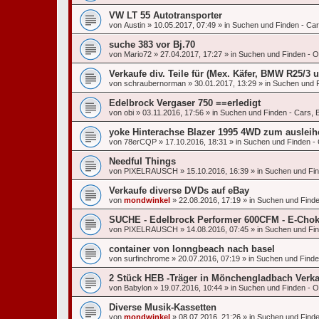
VW LT 55 Autotransporter
von
Austin
»
10.05.2017, 07:49
» in
Suchen und Finden - Car
suche 383 vor Bj.70
von
Mario72
»
27.04.2017, 17:27
» in
Suchen und Finden - Of
Verkaufe div. Teile für (Mex. Käfer, BMW R25/3 
von
schraubernorman
»
30.01.2017, 13:29
» in
Suchen und F
Edelbrock Vergaser 750 ==erledigt
von
obi
»
03.11.2016, 17:56
» in
Suchen und Finden - Cars, B
yoke Hinterachse Blazer 1995 4WD zum ausleih
von
78erCQP
»
17.10.2016, 18:31
» in
Suchen und Finden - 
Needful Things
von
PIXELRAUSCH
»
15.10.2016, 16:39
» in
Suchen und Fin
Verkaufe diverse DVDs auf eBay
von
mondwinkel
»
22.08.2016, 17:19
» in
Suchen und Finden
SUCHE - Edelbrock Performer 600CFM - E-Cho
von
PIXELRAUSCH
»
14.08.2016, 07:45
» in
Suchen und Find
container von lonngbeach nach basel
von
surfinchrome
»
20.07.2016, 07:19
» in
Suchen und Finden
2 Stück HEB -Träger in Mönchengladbach Verka
von
Babylon
»
19.07.2016, 10:44
» in
Suchen und Finden - Of
Diverse Musik-Kassetten
von
mondwinkel
»
08.07.2016, 21:26
» in
Suchen und Finden