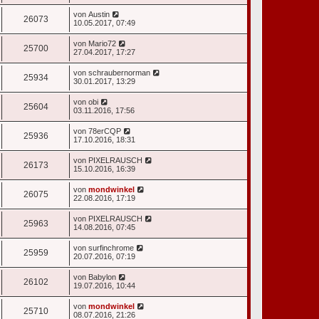
von
Austin
26073
10.05.2017, 07:49
von
Mario72
25700
27.04.2017, 17:27
von
schraubernorman
25934
30.01.2017, 13:29
von
obi
25604
03.11.2016, 17:56
von
78erCQP
25936
17.10.2016, 18:31
von
PIXELRAUSCH
26173
15.10.2016, 16:39
von
mondwinkel
26075
22.08.2016, 17:19
von
PIXELRAUSCH
25963
14.08.2016, 07:45
von
surfinchrome
25959
20.07.2016, 07:19
von
Babylon
26102
19.07.2016, 10:44
von
mondwinkel
25710
08.07.2016, 21:26