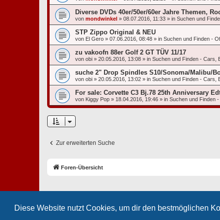
Diverse DVDs 40er/50er/60er Jahre Themen, Rock
von
mondwinkel
»
08.07.2016, 11:33
» in
Suchen und Finden
STP Zippo Original & NEU
von
El Gero
»
07.06.2016, 08:48
» in
Suchen und Finden - Off
zu vakoofn 88er Golf 2 GT TÜV 11/17
von
obi
»
20.05.2016, 13:08
» in
Suchen und Finden - Cars, 
suche 2" Drop Spindles S10/Sonoma/Malibu/Bo
von
obi
»
20.05.2016, 13:02
» in
Suchen und Finden - Cars, 
For sale: Corvette C3 Bj.78 25th Anniversary 
von
Kiggy Pop
»
18.04.2016, 19:46
» in
Suchen und Finden - 
Zur erweiterten Suche
Foren-Übersicht
Diese Website nutzt Cookies, um dir den bestmöglichen Ko