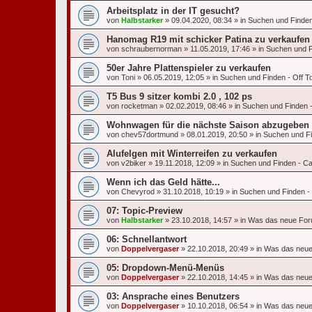
Arbeitsplatz in der IT gesucht?
von
Halbstarker
»
09.04.2020, 08:34
» in
Suchen und Finden 
Hanomag R19 mit schicker Patina zu verkaufen
von
schraubernorman
»
11.05.2019, 17:46
» in
Suchen und Fi
50er Jahre Plattenspieler zu verkaufen
von
Toni
»
06.05.2019, 12:05
» in
Suchen und Finden - Off To
T5 Bus 9 sitzer kombi 2.0 , 102 ps
von
rocketman
»
02.02.2019, 08:46
» in
Suchen und Finden -
Wohnwagen für die nächste Saison abzugeben
von
chev57dortmund
»
08.01.2019, 20:50
» in
Suchen und Fin
Alufelgen mit Winterreifen zu verkaufen
von
v2biker
»
19.11.2018, 12:09
» in
Suchen und Finden - Ca
Wenn ich das Geld hätte...
von
Chevyrod
»
31.10.2018, 10:19
» in
Suchen und Finden - O
07: Topic-Preview
von
Halbstarker
»
23.10.2018, 14:57
» in
Was das neue For
06: Schnellantwort
von
Doppelvergaser
»
22.10.2018, 20:49
» in
Was das neue
05: Dropdown-Menü-Menüs
von
Doppelvergaser
»
22.10.2018, 14:45
» in
Was das neue
03: Ansprache eines Benutzers
von
Doppelvergaser
»
10.10.2018, 06:54
» in
Was das neue