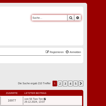
Suche
Erweiterte Suche
Registrieren
Anmelden
1
2
3
4
5
Nächste
Die Suche ergab 210 Treffer
ZUGRIFFE
LETZTER BEITRAG
von
56 Two-Ten
16977
29.12.2024, 13:07