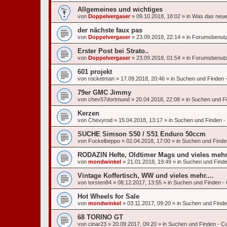
Allgemeines und wichtiges
von
Doppelvergaser
»
09.10.2018, 18:02
» in
Was das neue
der nächste faux pas
von
Doppelvergaser
»
23.09.2018, 22:14
» in
Forumsbenut
Erster Post bei Strato..
von
Doppelvergaser
»
23.09.2018, 01:54
» in
Forumsbenut
601 projekt
von
rocketman
»
17.09.2018, 20:46
» in
Suchen und Finden -
79er GMC Jimmy
von
chev57dortmund
»
20.04.2018, 22:08
» in
Suchen und Fi
Kerzen
von
Chevyrod
»
15.04.2018, 13:17
» in
Suchen und Finden - O
SUCHE Simson S50 / S51 Enduro 50ccm
von
Fuckelbeppo
»
02.04.2018, 17:00
» in
Suchen und Finden
RODAZIN Hefte, Oldtimer Mags und vieles meh
von
mondwinkel
»
21.01.2018, 19:49
» in
Suchen und Finden
Vintage Koffertisch, WW und vieles mehr....
von
torsten84
»
08.12.2017, 13:55
» in
Suchen und Finden - O
Hot Wheels for Sale
von
mondwinkel
»
03.11.2017, 09:20
» in
Suchen und Finden
68 TORINO GT
von
cinar23
»
20.09.2017, 09:20
» in
Suchen und Finden - Ca