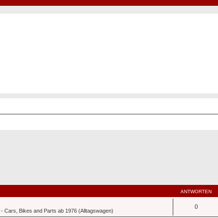
Hot50s-Forum
Kustoms · Hot Rods · Oldtimer
ANTWORTEN
0
- Cars, Bikes and Parts ab 1976 (Alltagswagen)