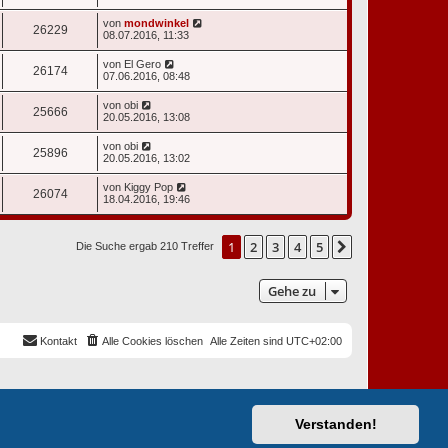
von
mondwinkel
26229
08.07.2016, 11:33
von
El Gero
26174
07.06.2016, 08:48
von
obi
25666
20.05.2016, 13:08
von
obi
25896
20.05.2016, 13:02
von
Kiggy Pop
26074
18.04.2016, 19:46
1
2
3
4
5
Nächste
Die Suche ergab 210 Treffer
Gehe zu
Kontakt
Alle Cookies löschen
Alle Zeiten sind
UTC+02:00
Verstanden!