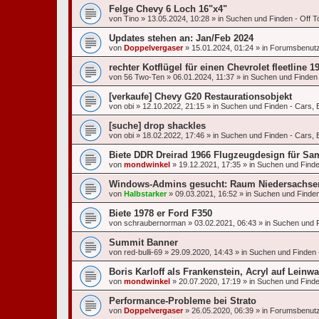
Felge Chevy 6 Loch 16"x4"
von
Tino
»
13.05.2024, 10:28
» in
Suchen und Finden - Off To
Updates stehen an: Jan/Feb 2024
von
Doppelvergaser
»
15.01.2024, 01:24
» in
Forumsbenut
rechter Kotflügel für einen Chevrolet fleetline 1
von
56 Two-Ten
»
06.01.2024, 11:37
» in
Suchen und Finden 
[verkaufe] Chevy G20 Restaurationsobjekt
von
obi
»
12.10.2022, 21:15
» in
Suchen und Finden - Cars, 
[suche] drop shackles
von
obi
»
18.02.2022, 17:46
» in
Suchen und Finden - Cars, 
Biete DDR Dreirad 1966 Flugzeugdesign für Sa
von
mondwinkel
»
19.12.2021, 17:35
» in
Suchen und Finden
Windows-Admins gesucht: Raum Niedersachse
von
Halbstarker
»
09.03.2021, 16:52
» in
Suchen und Finden 
Biete 1978 er Ford F350
von
schraubernorman
»
03.02.2021, 06:43
» in
Suchen und F
Summit Banner
von
red-bulli-69
»
29.09.2020, 14:43
» in
Suchen und Finden -
Boris Karloff als Frankenstein, Acryl auf Leinwa
von
mondwinkel
»
20.07.2020, 17:19
» in
Suchen und Finden
Performance-Probleme bei Strato
von
Doppelvergaser
»
26.05.2020, 06:39
» in
Forumsbenut