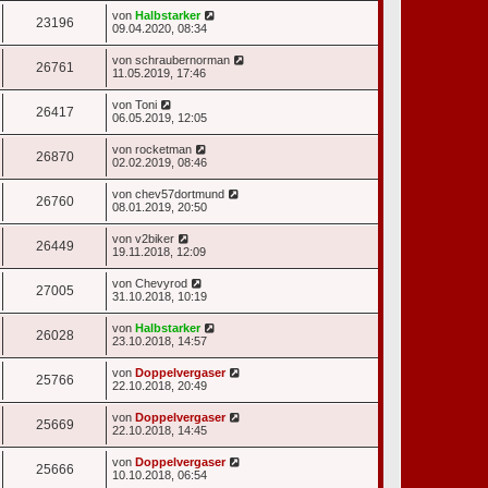
von
Halbstarker
23196
09.04.2020, 08:34
von
schraubernorman
26761
11.05.2019, 17:46
von
Toni
26417
06.05.2019, 12:05
von
rocketman
26870
02.02.2019, 08:46
von
chev57dortmund
26760
08.01.2019, 20:50
von
v2biker
26449
19.11.2018, 12:09
von
Chevyrod
27005
31.10.2018, 10:19
von
Halbstarker
26028
23.10.2018, 14:57
von
Doppelvergaser
25766
22.10.2018, 20:49
von
Doppelvergaser
25669
22.10.2018, 14:45
von
Doppelvergaser
25666
10.10.2018, 06:54