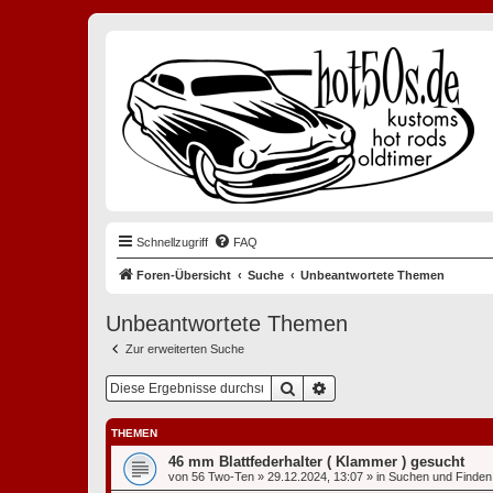
Schnellzugriff
FAQ
Foren-Übersicht
Suche
Unbeantwortete Themen
Unbeantwortete Themen
Zur erweiterten Suche
Suche
Erweiterte Suche
THEMEN
46 mm Blattfederhalter ( Klammer ) gesucht
von
56 Two-Ten
»
29.12.2024, 13:07
» in
Suchen und Finden 