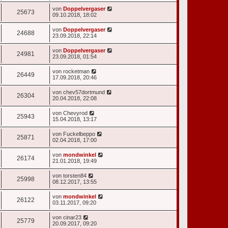
von
Doppelvergaser
25673
09.10.2018, 18:02
von
Doppelvergaser
24688
23.09.2018, 22:14
von
Doppelvergaser
24981
23.09.2018, 01:54
von
rocketman
26449
17.09.2018, 20:46
von
chev57dortmund
26304
20.04.2018, 22:08
von
Chevyrod
25943
15.04.2018, 13:17
von
Fuckelbeppo
25871
02.04.2018, 17:00
von
mondwinkel
26174
21.01.2018, 19:49
von
torsten84
25998
08.12.2017, 13:55
von
mondwinkel
26122
03.11.2017, 09:20
von
cinar23
25779
20.09.2017, 09:20