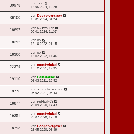
von
Tino
39978
13.05.2024, 10:28
von
Doppelvergaser
36100
15.01.2024, 01:24
von
56 Two-Ten
18897
06.01.2024, 11:37
von
obi
18292
12.10.2022, 21:15
von
obi
18360
18.02.2022, 17:46
von
mondwinkel
22379
19.12.2021, 17:35
von
Halbstarker
19110
09.03.2021, 16:52
von
schraubernorman
19776
03.02.2021, 06:43
von
red-bulli-69
18877
29.09.2020, 14:43
von
mondwinkel
19351
20.07.2020, 17:19
von
Doppelvergaser
18798
26.05.2020, 06:39