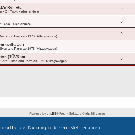
'n'Roll etc.
0
 - Off Topic - alles andere
0
 Topic - alles andere
0
Bikes and Parts ab 1976 (Alltagswagen)
nneville/Cen
0
Bikes and Parts ab 1976 (Alltagswagen)
Edtion (TÜV&am
0
Cars, Bikes and Parts ab 1976 (Alltagswagen)
Powered by
phpBB
® Forum Software © phpBB Limited
Deutsche Übersetzung durch
phpBB.de
Datenschutz
|
Nutzungsbedingungen
mfort bei der Nutzung zu bieten.
Mehr erfahren