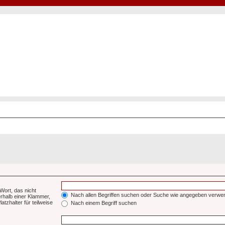
Hot50s-Forum
Kustoms · Hot Rods · Oldtimer
Wort, das nicht
Nach allen Begriffen suchen oder Suche wie angegeben verwe
rhalb einer Klammer,
tzhalter für teilweise
Nach einem Begriff suchen