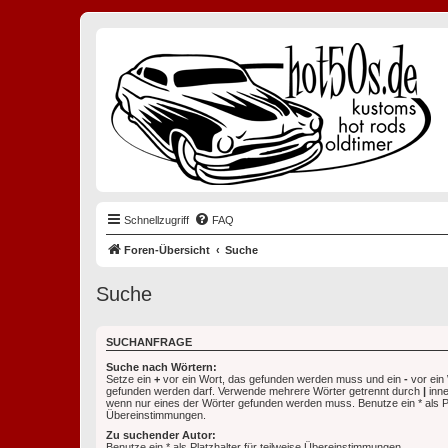
Schnellzugriff
FAQ
Foren-Übersicht
Suche
Suche
SUCHANFRAGE
Suche nach Wörtern:
Setze ein
+
vor ein Wort, das gefunden werden muss und ein
-
vor ein 
gefunden werden darf. Verwende mehrere Wörter getrennt durch
|
inne
wenn nur eines der Wörter gefunden werden muss. Benutze ein * als Pla
Übereinstimmungen.
Zu suchender Autor:
Benutze ein * als Platzhalter für teilweise Übereinstimmungen.