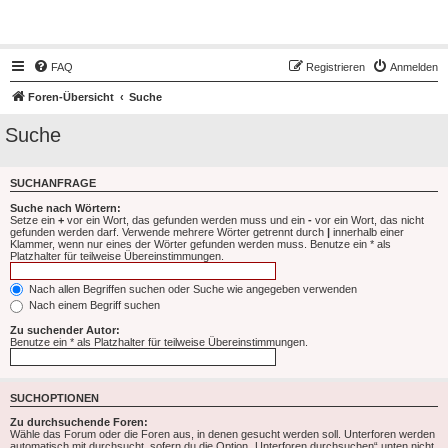
Hot50s-Forum
FAQ
Registrieren
Anmelden
Foren-Übersicht
Suche
Suche
SUCHANFRAGE
Suche nach Wörtern:
Setze ein
+
vor ein Wort, das gefunden werden muss und ein
-
vor ein Wort, das nicht
gefunden werden darf. Verwende mehrere Wörter getrennt durch
|
innerhalb einer
Klammer, wenn nur eines der Wörter gefunden werden muss. Benutze ein * als
Platzhalter für teilweise Übereinstimmungen.
Nach allen Begriffen suchen oder Suche wie angegeben verwenden
Nach einem Begriff suchen
Zu suchender Autor:
Benutze ein * als Platzhalter für teilweise Übereinstimmungen.
SUCHOPTIONEN
Zu durchsuchende Foren:
Wähle das Forum oder die Foren aus, in denen gesucht werden soll. Unterforen werden
automatisch mit durchsucht, sofern du die Option „Unterforen durchsuchen“ unten nicht