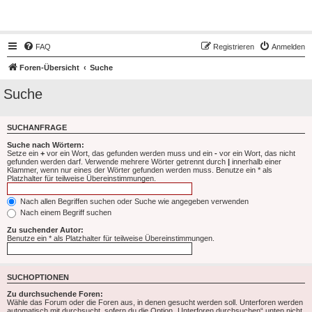
Hot50s-Forum
FAQ
Registrieren
Anmelden
Foren-Übersicht
Suche
Suche
SUCHANFRAGE
Suche nach Wörtern:
Setze ein
+
vor ein Wort, das gefunden werden muss und ein
-
vor ein Wort, das nicht
gefunden werden darf. Verwende mehrere Wörter getrennt durch
|
innerhalb einer
Klammer, wenn nur eines der Wörter gefunden werden muss. Benutze ein * als
Platzhalter für teilweise Übereinstimmungen.
Nach allen Begriffen suchen oder Suche wie angegeben verwenden
Nach einem Begriff suchen
Zu suchender Autor:
Benutze ein * als Platzhalter für teilweise Übereinstimmungen.
SUCHOPTIONEN
Zu durchsuchende Foren:
Wähle das Forum oder die Foren aus, in denen gesucht werden soll. Unterforen werden
automatisch mit durchsucht, sofern du die Option „Unterforen durchsuchen“ unten nicht