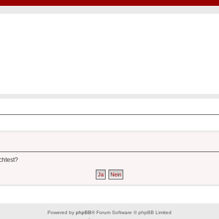
Hot50s-Forum
Kustoms · Hot Rods · Oldtimer
chtest?
Powered by
phpBB
® Forum Software © phpBB Limited