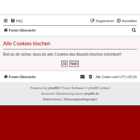
Hot50s-Forum
FAQ
Registrieren
Anmelden
S
Foren-Übersicht
u
Alle Cookies löschen
c
h
Bist du dir sicher, dass du alle Cookies des Boards löschen möchtest?
e
Foren-Übersicht
Alle Zeiten sind
UTC+02:00
Powered by
phpBB
® Forum Software © phpBB Limited
Deutsche Übersetzung durch
phpBB.de
Datenschutz
|
Nutzungsbedingungen