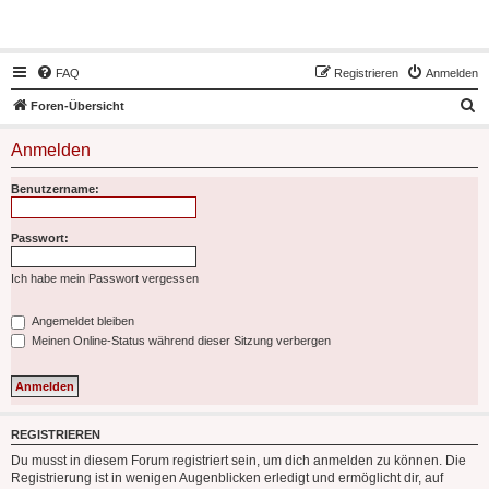
Hot50s-Forum
FAQ
Registrieren
Anmelden
S
Foren-Übersicht
u
Anmelden
c
h
Benutzername:
e
Passwort:
Ich habe mein Passwort vergessen
Angemeldet bleiben
Meinen Online-Status während dieser Sitzung verbergen
REGISTRIEREN
Du musst in diesem Forum registriert sein, um dich anmelden zu können. Die
Registrierung ist in wenigen Augenblicken erledigt und ermöglicht dir, auf