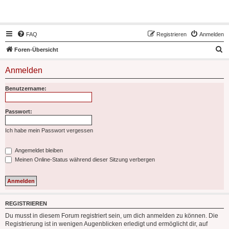
Hot50s-Forum
FAQ
Registrieren
Anmelden
S
Foren-Übersicht
u
Anmelden
c
h
Benutzername:
e
Passwort:
Ich habe mein Passwort vergessen
Angemeldet bleiben
Meinen Online-Status während dieser Sitzung verbergen
REGISTRIEREN
Du musst in diesem Forum registriert sein, um dich anmelden zu können. Die
Registrierung ist in wenigen Augenblicken erledigt und ermöglicht dir, auf