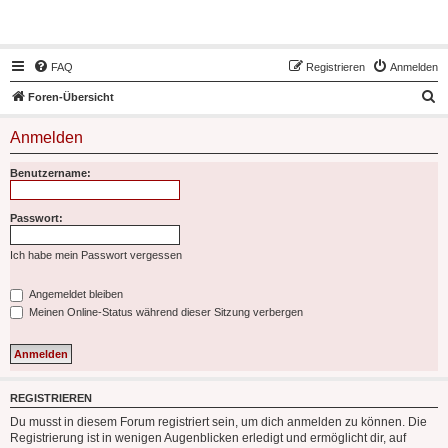
Hot50s-Forum
FAQ
Registrieren
Anmelden
S
Foren-Übersicht
u
Anmelden
c
h
Benutzername:
e
Passwort:
Ich habe mein Passwort vergessen
Angemeldet bleiben
Meinen Online-Status während dieser Sitzung verbergen
REGISTRIEREN
Du musst in diesem Forum registriert sein, um dich anmelden zu können. Die
Registrierung ist in wenigen Augenblicken erledigt und ermöglicht dir, auf