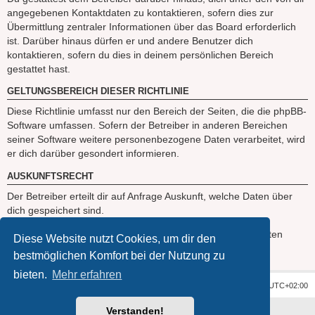
angegebenen Kontaktdaten zu kontaktieren, sofern dies zur
Übermittlung zentraler Informationen über das Board erforderlich
ist. Darüber hinaus dürfen er und andere Benutzer dich
kontaktieren, sofern du dies in deinem persönlichen Bereich
gestattet hast.
GELTUNGSBEREICH DIESER RICHTLINIE
Diese Richtlinie umfasst nur den Bereich der Seiten, die die phpBB-
Software umfassen. Sofern der Betreiber in anderen Bereichen
seiner Software weitere personenbezogene Daten verarbeitet, wird
er dich darüber gesondert informieren.
AUSKUNFTSRECHT
Der Betreiber erteilt dir auf Anfrage Auskunft, welche Daten über
dich gespeichert sind.
Du kannst jederzeit die Löschung bzw. Sperrung deiner Daten
Diese Website nutzt Cookies, um dir den
verlangen. Kontaktiere hierzu bitte den Betreiber.
bestmöglichen Komfort bei der Nutzung zu
bieten.
Mehr erfahren
Foren-Übersicht
Alle Zeiten sind
UTC+02:00
Verstanden!
Powered by
phpBB
® Forum Software © phpBB Limited