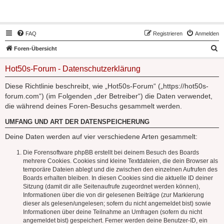
Hot50s-Forum
FAQ
Registrieren
Anmelden
S
Foren-Übersicht
u
Hot50s-Forum - Datenschutzerklärung
c
h
Diese Richtlinie beschreibt, wie „Hot50s-Forum“ („https://hot50s-
forum.com“) (im Folgenden „der Betreiber“) die Daten verwendet,
e
die während deines Foren-Besuchs gesammelt werden.
UMFANG UND ART DER DATENSPEICHERUNG
Deine Daten werden auf vier verschiedene Arten gesammelt:
Die Forensoftware phpBB erstellt bei deinem Besuch des Boards
mehrere Cookies. Cookies sind kleine Textdateien, die dein Browser als
temporäre Dateien ablegt und die zwischen den einzelnen Aufrufen des
Boards erhalten bleiben. In diesen Cookies sind die aktuelle ID deiner
Sitzung (damit dir alle Seitenaufrufe zugeordnet werden können),
Informationen über die von dir gelesenen Beiträge (zur Markierung
dieser als gelesen/ungelesen; sofern du nicht angemeldet bist) sowie
Informationen über deine Teilnahme an Umfragen (sofern du nicht
angemeldet bist) gespeichert. Ferner werden deine Benutzer-ID, ein