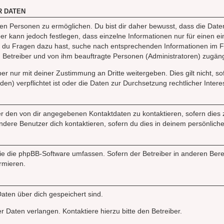
R DATEN
n Personen zu ermöglichen. Du bist dir daher bewusst, dass die Daten d
ber kann jedoch festlegen, dass einzelne Informationen nur für einen ei
n du Fragen dazu hast, suche nach entsprechenden Informationen im Fo
n Betreiber und von ihm beauftragte Personen (Administratoren) zugäng
r nur mit deiner Zustimmung an Dritte weitergeben. Dies gilt nicht, s
n) verpflichtet ist oder die Daten zur Durchsetzung rechtlicher Interes
er den von dir angegebenen Kontaktdaten zu kontaktieren, sofern dies 
andere Benutzer dich kontaktieren, sofern du dies in deinem persönliche
, die die phpBB-Software umfassen. Sofern der Betreiber in anderen Be
ormieren.
 Daten über dich gespeichert sind.
 Daten verlangen. Kontaktiere hierzu bitte den Betreiber.