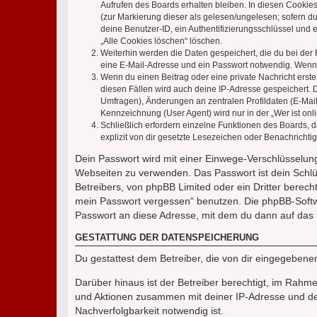
Aufrufen des Boards erhalten bleiben. In diesen Cookies
(zur Markierung dieser als gelesen/ungelesen; sofern d
deine Benutzer-ID, ein Authentifizierungsschlüssel und 
„Alle Cookies löschen“ löschen.
Weiterhin werden die Daten gespeichert, die du bei der 
eine E-Mail-Adresse und ein Passwort notwendig. Wenn du
Wenn du einen Beitrag oder eine private Nachricht erste
diesen Fällen wird auch deine IP-Adresse gespeichert. 
Umfragen), Änderungen an zentralen Profildaten (E-Mai
Kennzeichnung (User Agent) wird nur in der „Wer ist onl
Schließlich erfordern einzelne Funktionen des Boards,
explizit von dir gesetzte Lesezeichen oder Benachrichti
Dein Passwort wird mit einer Einwege-Verschlüsselung 
Webseiten zu verwenden. Das Passwort ist dein Schlü
Betreibers, von phpBB Limited oder ein Dritter berec
mein Passwort vergessen“ benutzen. Die phpBB-Softw
Passwort an diese Adresse, mit dem du dann auf das 
GESTATTUNG DER DATENSPEICHERUNG
Du gestattest dem Betreiber, die von dir eingegeben
Darüber hinaus ist der Betreiber berechtigt, im Rahm
und Aktionen zusammen mit deiner IP-Adresse und de
Nachverfolgbarkeit notwendig ist.