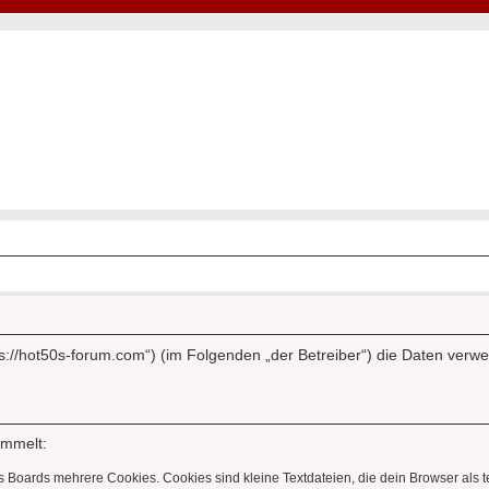
Hot50s-Forum
Kustoms · Hot Rods · Oldtimer
ttps://hot50s-forum.com“) (im Folgenden „der Betreiber“) die Daten ve
ammelt:
s Boards mehrere Cookies. Cookies sind kleine Textdateien, die dein Browser als