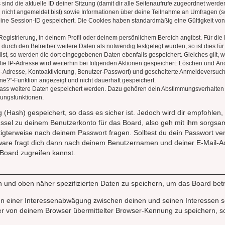
 sind die aktuelle ID deiner Sitzung (damit dir alle Seitenaufrufe zugeordnet werd
u nicht angemeldet bist) sowie Informationen über deine Teilnahme an Umfragen (s
eine Session-ID gespeichert. Die Cookies haben standardmäßig eine Gültigkeit von 
Registrierung, in deinem Profil oder deinem persönlichem Bereich angibst. Für di
rch den Betreiber weitere Daten als notwendig festgelegt wurden, so ist dies für 
llst, so werden die dort eingegebenen Daten ebenfalls gespeichert. Gleiches gilt, 
Die IP-Adresse wird weiterhin bei folgenden Aktionen gespeichert: Löschen und Än
l-Adresse, Kontoaktivierung, Benutzer-Passwort) und gescheiterte Anmeldeversuch
ine?“-Funktion angezeigt und nicht dauerhaft gespeichert.
 dass weitere Daten gespeichert werden. Dazu gehören dein Abstimmungsverhalten
gungsfunktionen.
(Hash) gespeichert, so dass es sicher ist. Jedoch wird dir empfohlen, 
ssel zu deinem Benutzerkonto für das Board, also geh mit ihm sorgsam
htigterweise nach deinem Passwort fragen. Solltest du dein Passwort v
are fragt dich dann nach deinem Benutzernamen und deiner E-Mail-Ad
Board zugreifen kannst.
en und oben näher spezifizierten Daten zu speichern, um das Board bet
en einer Interessenabwägung zwischen deinen und seinen Interessen sow
r von deinem Browser übermittelter Browser-Kennung zu speichern, so