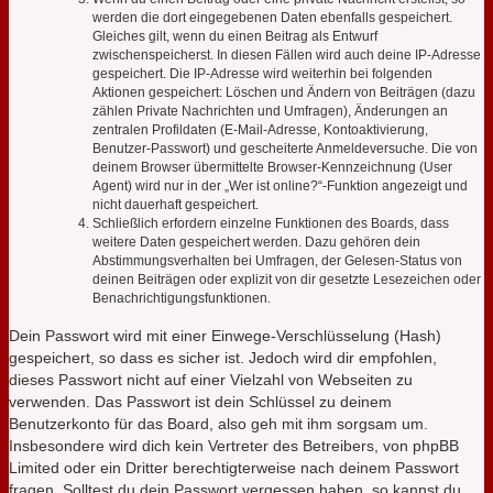
werden die dort eingegebenen Daten ebenfalls gespeichert.
Gleiches gilt, wenn du einen Beitrag als Entwurf
zwischenspeicherst. In diesen Fällen wird auch deine IP-Adresse
gespeichert. Die IP-Adresse wird weiterhin bei folgenden
Aktionen gespeichert: Löschen und Ändern von Beiträgen (dazu
zählen Private Nachrichten und Umfragen), Änderungen an
zentralen Profildaten (E-Mail-Adresse, Kontoaktivierung,
Benutzer-Passwort) und gescheiterte Anmeldeversuche. Die von
deinem Browser übermittelte Browser-Kennzeichnung (User
Agent) wird nur in der „Wer ist online?“-Funktion angezeigt und
nicht dauerhaft gespeichert.
Schließlich erfordern einzelne Funktionen des Boards, dass
weitere Daten gespeichert werden. Dazu gehören dein
Abstimmungsverhalten bei Umfragen, der Gelesen-Status von
deinen Beiträgen oder explizit von dir gesetzte Lesezeichen oder
Benachrichtigungsfunktionen.
Dein Passwort wird mit einer Einwege-Verschlüsselung (Hash)
gespeichert, so dass es sicher ist. Jedoch wird dir empfohlen,
dieses Passwort nicht auf einer Vielzahl von Webseiten zu
verwenden. Das Passwort ist dein Schlüssel zu deinem
Benutzerkonto für das Board, also geh mit ihm sorgsam um.
Insbesondere wird dich kein Vertreter des Betreibers, von phpBB
Limited oder ein Dritter berechtigterweise nach deinem Passwort
fragen. Solltest du dein Passwort vergessen haben, so kannst du