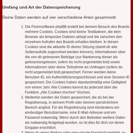
Umfang und Art der Datenspeicherung
Deine Daten werden auf vier verschiedene Arten gesammelt:
Die Forensoftware phpBB erstellt bei deinem Besuch des Boards
mehrere Cookies. Cookies sind kleine Textdateien, die dein
Browser als temporäre Dateien ablegt und die zwischen den
einzelnen Aufrufen des Boards erhalten bleiben. In diesen
Cookies sind die aktuelle ID deiner Sitzung (damit dir alle
Seitenaufrufe zugeordnet werden können), Informationen über
die von dir gelesenen Beiträge (zur Markierung dieser als
gelesen/ungelesen; sofern du nicht angemeldet bist) sowie
Informationen über deine Teilnahme an Umfragen (sofern du
nicht angemeldet bist) gespeichert. Ferner werden deine
Benutzer-ID, ein Authentifizierungsschlüssel und eine Session-ID
gespeichert. Die Cookies haben standardmäßig eine Gültigkeit
von einem Jahr. Alle Cookies kannst du jederzeit über die
Funktion „Alle Cookies löschen“ löschen.
Weiterhin werden die Daten gespeichert, die du bei der
Registrierung, in deinem Profil oder deinem persönlichem
Bereich angibst. Für die Registrierung sind mindestens ein
eindeutiger Benutzername, eine E-Mail-Adresse und ein
Passwort notwendig. Wenn durch den Betreiber weitere Daten
als notwendig festgelegt wurden, so ist dies für dich vor deren
Eingabe ersichtlich.
Wenn du einen Beitrag oder eine private Nachricht erstellst, so