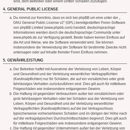
sind, dem Betreiber oder einem Dritten Schaden zuzufügen.
4. GENERAL PUBLIC LICENSE
Du nimmst zur Kenntnis, dass es sich bei phpBB um eine unter der „
GNU General Public License v2
“ (GPL) bereitgestellten Foren-Software
von phpBB Limited (www.phpbb.com) handelt; deutschsprachige
Informationen werden durch die deutschsprachige Community unter
www.phpbb.de zur Verfügung gestellt. Beide haben keinen Einfluss auf
die Art und Weise, wie die Software verwendet wird. Sie können
insbesondere die Verwendung der Software für bestimmte Zwecke nicht
untersagen oder auf Inhalte fremder Foren Einfluss nehmen.
5. GEWÄHRLEISTUNG
Der Betreiber haftet mit Ausnahme der Verletzung von Leben, Körper
und Gesundheit und der Verletzung wesentlicher Vertragspflichten
(Kardinalpflichten) nur für Schäden, die auf ein vorsätzliches oder grob
fahrlässiges Verhalten zurückzuführen sind. Dies gilt auch für mittelbare
Folgeschäden wie insbesondere entgangenen Gewinn.
Die Haftung ist gegenüber Verbrauchern außer bei vorsätzlichem oder
grob fahrlässigem Verhalten oder bei Schäden aus der Verletzung von
Leben, Körper und Gesundheit und der Verletzung wesentlicher
Vertragspflichten (Kardinalpflichten) auf die bei Vertragsschluss
typischerweise vorhersehbaren Schäden und im übrigen der Höhe nach
auf die vertragstypischen Durchschnittsschäden begrenzt. Dies gilt auch
für mittelbare Folgeschäden wie insbesondere entgangenen Gewinn.
Die Haftung ist gegenüber Unternehmern außer bei der Verletzung von