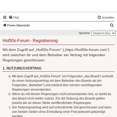
Hot50s-Forum
FAQ
Anmelden
S
Foren-Übersicht
u
Sprache:
c
Hot50s-Forum - Registrierung
h
Mit dem Zugriff auf „Hot50s-Forum“ („https://hot50s-forum.com“)
e
wird zwischen dir und dem Betreiber ein Vertrag mit folgenden
Regelungen geschlossen:
1. NUTZUNGSVERTRAG
Mit dem Zugriff auf „Hot50s-Forum“ (im Folgenden „das Board“) schließt
du einen Nutzungsvertrag mit dem Betreiber des Boards ab (im
Folgenden „Betreiber“) und erklärst dich mit den nachfolgenden
Regelungen einverstanden.
Wenn du mit diesen Regelungen nicht einverstanden bist, so darfst du
das Board nicht weiter nutzen. Für die Nutzung des Boards gelten
jeweils die an dieser Stelle veröffentlichten Regelungen.
Der Nutzungsvertrag wird auf unbestimmte Zeit geschlossen und kann
von beiden Seiten ohne Einhaltung einer Frist jederzeit gekündigt
werden.