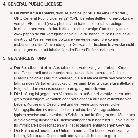
4. GENERAL PUBLIC LICENSE
Du nimmst zur Kenntnis, dass es sich bei phpBB um eine unter der „
GNU General Public License v2
“ (GPL) bereitgestellten Foren-Software
von phpBB Limited (www.phpbb.com) handelt; deutschsprachige
Informationen werden durch die deutschsprachige Community unter
www.phpbb.de zur Verfügung gestellt. Beide haben keinen Einfluss auf
die Art und Weise, wie die Software verwendet wird. Sie können
insbesondere die Verwendung der Software für bestimmte Zwecke nicht
untersagen oder auf Inhalte fremder Foren Einfluss nehmen.
5. GEWÄHRLEISTUNG
Der Betreiber haftet mit Ausnahme der Verletzung von Leben, Körper
und Gesundheit und der Verletzung wesentlicher Vertragspflichten
(Kardinalpflichten) nur für Schäden, die auf ein vorsätzliches oder grob
fahrlässiges Verhalten zurückzuführen sind. Dies gilt auch für mittelbare
Folgeschäden wie insbesondere entgangenen Gewinn.
Die Haftung ist gegenüber Verbrauchern außer bei vorsätzlichem oder
grob fahrlässigem Verhalten oder bei Schäden aus der Verletzung von
Leben, Körper und Gesundheit und der Verletzung wesentlicher
Vertragspflichten (Kardinalpflichten) auf die bei Vertragsschluss
typischerweise vorhersehbaren Schäden und im übrigen der Höhe nach
auf die vertragstypischen Durchschnittsschäden begrenzt. Dies gilt auch
für mittelbare Folgeschäden wie insbesondere entgangenen Gewinn.
Die Haftung ist gegenüber Unternehmern außer bei der Verletzung von
Leben, Körper und Gesundheit oder vorsätzlichem oder grob