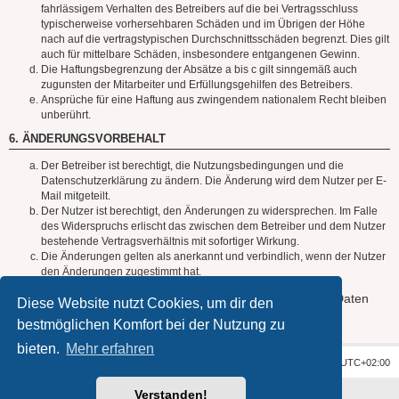
fahrlässigem Verhalten des Betreibers auf die bei Vertragsschluss
typischerweise vorhersehbaren Schäden und im Übrigen der Höhe
nach auf die vertragstypischen Durchschnittsschäden begrenzt. Dies gilt
auch für mittelbare Schäden, insbesondere entgangenen Gewinn.
Die Haftungsbegrenzung der Absätze a bis c gilt sinngemäß auch
zugunsten der Mitarbeiter und Erfüllungsgehilfen des Betreibers.
Ansprüche für eine Haftung aus zwingendem nationalem Recht bleiben
unberührt.
6. ÄNDERUNGSVORBEHALT
Der Betreiber ist berechtigt, die Nutzungsbedingungen und die
Datenschutzerklärung zu ändern. Die Änderung wird dem Nutzer per E-
Mail mitgeteilt.
Der Nutzer ist berechtigt, den Änderungen zu widersprechen. Im Falle
des Widerspruchs erlischt das zwischen dem Betreiber und dem Nutzer
bestehende Vertragsverhältnis mit sofortiger Wirkung.
Die Änderungen gelten als anerkannt und verbindlich, wenn der Nutzer
den Änderungen zugestimmt hat.
Informationen über den Umgang mit deinen persönlichen Daten
Diese Website nutzt Cookies, um dir den
sind in der Datenschutzerklärung enthalten.
bestmöglichen Komfort bei der Nutzung zu
bieten.
Mehr erfahren
Foren-Übersicht
Alle Zeiten sind
UTC+02:00
Verstanden!
Powered by
phpBB
® Forum Software © phpBB Limited