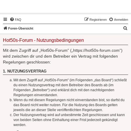
Hot50s-Forum
FAQ
Registrieren
Anmelden
S
Foren-Übersicht
u
Hot50s-Forum - Nutzungsbedingungen
c
h
Mit dem Zugriff auf „Hot50s-Forum“ („https://hot50s-forum.com“)
wird zwischen dir und dem Betreiber ein Vertrag mit folgenden
e
Regelungen geschlossen:
1. NUTZUNGSVERTRAG
Mit dem Zugriff auf „Hot50s-Forum“ (im Folgenden „das Board“) schließt
du einen Nutzungsvertrag mit dem Betreiber des Boards ab (im
Folgenden „Betreiber“) und erklärst dich mit den nachfolgenden
Regelungen einverstanden.
Wenn du mit diesen Regelungen nicht einverstanden bist, so darfst du
das Board nicht weiter nutzen. Für die Nutzung des Boards gelten
jeweils die an dieser Stelle veröffentlichten Regelungen.
Der Nutzungsvertrag wird auf unbestimmte Zeit geschlossen und kann
von beiden Seiten ohne Einhaltung einer Frist jederzeit gekündigt
werden.