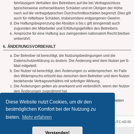
fahrlässigem Verhalten des Betreibers auf die bei Vertragsschluss
typischerweise vorhersehbaren Schäden und im Übrigen der Höhe
nach auf die vertragstypischen Durchschnittsschäden begrenzt. Dies gilt
auch für mittelbare Schäden, insbesondere entgangenen Gewinn.
Die Haftungsbegrenzung der Absätze a bis c gilt sinngemäß auch
zugunsten der Mitarbeiter und Erfüllungsgehilfen des Betreibers.
Ansprüche für eine Haftung aus zwingendem nationalem Recht bleiben
unberührt.
6. ÄNDERUNGSVORBEHALT
Der Betreiber ist berechtigt, die Nutzungsbedingungen und die
Datenschutzerklärung zu ändern. Die Änderung wird dem Nutzer per E-
Mail mitgeteilt.
Der Nutzer ist berechtigt, den Änderungen zu widersprechen. Im Falle
des Widerspruchs erlischt das zwischen dem Betreiber und dem Nutzer
bestehende Vertragsverhältnis mit sofortiger Wirkung.
Die Änderungen gelten als anerkannt und verbindlich, wenn der Nutzer
den Änderungen zugestimmt hat.
Informationen über den Umgang mit deinen persönlichen Daten
Diese Website nutzt Cookies, um dir den
sind in der Datenschutzerklärung enthalten.
bestmöglichen Komfort bei der Nutzung zu
bieten.
Mehr erfahren
Foren-Übersicht
Alle Zeiten sind
UTC+02:00
Verstanden!
Powered by
phpBB
® Forum Software © phpBB Limited