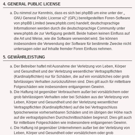
4. GENERAL PUBLIC LICENSE
Du nimmst zur Kenntnis, dass es sich bei phpBB um eine unter der „
GNU General Public License v2
“ (GPL) bereitgestellten Foren-Software
von phpBB Limited (www.phpbb.com) handelt; deutschsprachige
Informationen werden durch die deutschsprachige Community unter
www.phpbb.de zur Verfügung gestellt. Beide haben keinen Einfluss auf
die Art und Weise, wie die Software verwendet wird. Sie können
insbesondere die Verwendung der Software für bestimmte Zwecke nicht
untersagen oder auf Inhalte fremder Foren Einfluss nehmen.
5. GEWÄHRLEISTUNG
Der Betreiber haftet mit Ausnahme der Verletzung von Leben, Körper
und Gesundheit und der Verletzung wesentlicher Vertragspflichten
(Kardinalpflichten) nur für Schäden, die auf ein vorsätzliches oder grob
fahrlässiges Verhalten zurückzuführen sind. Dies gilt auch für mittelbare
Folgeschäden wie insbesondere entgangenen Gewinn.
Die Haftung ist gegenüber Verbrauchern außer bei vorsätzlichem oder
grob fahrlässigem Verhalten oder bei Schäden aus der Verletzung von
Leben, Körper und Gesundheit und der Verletzung wesentlicher
Vertragspflichten (Kardinalpflichten) auf die bei Vertragsschluss
typischerweise vorhersehbaren Schäden und im übrigen der Höhe nach
auf die vertragstypischen Durchschnittsschäden begrenzt. Dies gilt auch
für mittelbare Folgeschäden wie insbesondere entgangenen Gewinn.
Die Haftung ist gegenüber Unternehmern außer bei der Verletzung von
Leben, Körper und Gesundheit oder vorsätzlichem oder grob