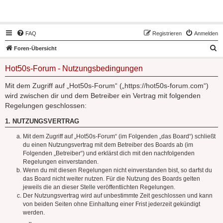
Hot50s-Forum
FAQ
Registrieren
Anmelden
S
Foren-Übersicht
u
Hot50s-Forum - Nutzungsbedingungen
c
h
Mit dem Zugriff auf „Hot50s-Forum“ („https://hot50s-forum.com“)
wird zwischen dir und dem Betreiber ein Vertrag mit folgenden
e
Regelungen geschlossen:
1. NUTZUNGSVERTRAG
Mit dem Zugriff auf „Hot50s-Forum“ (im Folgenden „das Board“) schließt
du einen Nutzungsvertrag mit dem Betreiber des Boards ab (im
Folgenden „Betreiber“) und erklärst dich mit den nachfolgenden
Regelungen einverstanden.
Wenn du mit diesen Regelungen nicht einverstanden bist, so darfst du
das Board nicht weiter nutzen. Für die Nutzung des Boards gelten
jeweils die an dieser Stelle veröffentlichten Regelungen.
Der Nutzungsvertrag wird auf unbestimmte Zeit geschlossen und kann
von beiden Seiten ohne Einhaltung einer Frist jederzeit gekündigt
werden.