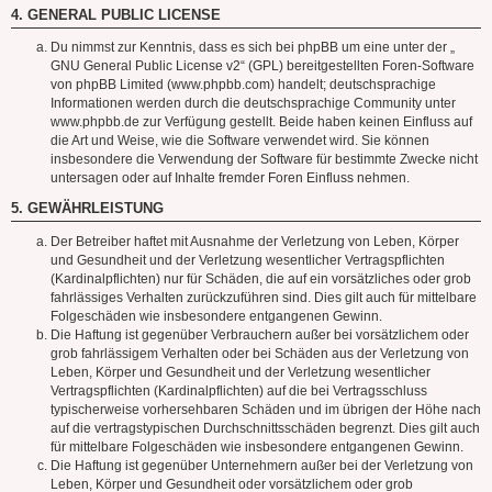
4. GENERAL PUBLIC LICENSE
Du nimmst zur Kenntnis, dass es sich bei phpBB um eine unter der „
GNU General Public License v2
“ (GPL) bereitgestellten Foren-Software
von phpBB Limited (www.phpbb.com) handelt; deutschsprachige
Informationen werden durch die deutschsprachige Community unter
www.phpbb.de zur Verfügung gestellt. Beide haben keinen Einfluss auf
die Art und Weise, wie die Software verwendet wird. Sie können
insbesondere die Verwendung der Software für bestimmte Zwecke nicht
untersagen oder auf Inhalte fremder Foren Einfluss nehmen.
5. GEWÄHRLEISTUNG
Der Betreiber haftet mit Ausnahme der Verletzung von Leben, Körper
und Gesundheit und der Verletzung wesentlicher Vertragspflichten
(Kardinalpflichten) nur für Schäden, die auf ein vorsätzliches oder grob
fahrlässiges Verhalten zurückzuführen sind. Dies gilt auch für mittelbare
Folgeschäden wie insbesondere entgangenen Gewinn.
Die Haftung ist gegenüber Verbrauchern außer bei vorsätzlichem oder
grob fahrlässigem Verhalten oder bei Schäden aus der Verletzung von
Leben, Körper und Gesundheit und der Verletzung wesentlicher
Vertragspflichten (Kardinalpflichten) auf die bei Vertragsschluss
typischerweise vorhersehbaren Schäden und im übrigen der Höhe nach
auf die vertragstypischen Durchschnittsschäden begrenzt. Dies gilt auch
für mittelbare Folgeschäden wie insbesondere entgangenen Gewinn.
Die Haftung ist gegenüber Unternehmern außer bei der Verletzung von
Leben, Körper und Gesundheit oder vorsätzlichem oder grob