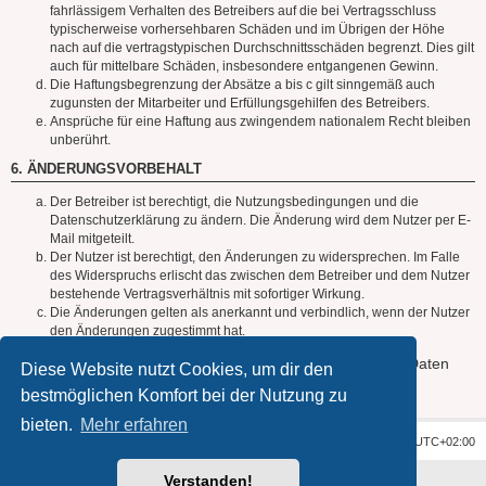
fahrlässigem Verhalten des Betreibers auf die bei Vertragsschluss
typischerweise vorhersehbaren Schäden und im Übrigen der Höhe
nach auf die vertragstypischen Durchschnittsschäden begrenzt. Dies gilt
auch für mittelbare Schäden, insbesondere entgangenen Gewinn.
Die Haftungsbegrenzung der Absätze a bis c gilt sinngemäß auch
zugunsten der Mitarbeiter und Erfüllungsgehilfen des Betreibers.
Ansprüche für eine Haftung aus zwingendem nationalem Recht bleiben
unberührt.
6. ÄNDERUNGSVORBEHALT
Der Betreiber ist berechtigt, die Nutzungsbedingungen und die
Datenschutzerklärung zu ändern. Die Änderung wird dem Nutzer per E-
Mail mitgeteilt.
Der Nutzer ist berechtigt, den Änderungen zu widersprechen. Im Falle
des Widerspruchs erlischt das zwischen dem Betreiber und dem Nutzer
bestehende Vertragsverhältnis mit sofortiger Wirkung.
Die Änderungen gelten als anerkannt und verbindlich, wenn der Nutzer
den Änderungen zugestimmt hat.
Informationen über den Umgang mit deinen persönlichen Daten
Diese Website nutzt Cookies, um dir den
sind in der Datenschutzerklärung enthalten.
bestmöglichen Komfort bei der Nutzung zu
bieten.
Mehr erfahren
Foren-Übersicht
Alle Zeiten sind
UTC+02:00
Verstanden!
Powered by
phpBB
® Forum Software © phpBB Limited