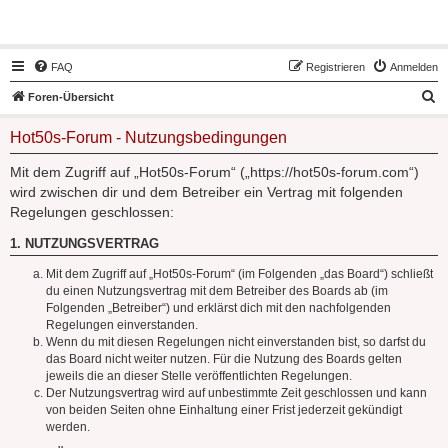
Hot50s-Forum
FAQ
Registrieren
Anmelden
S
Foren-Übersicht
u
Hot50s-Forum - Nutzungsbedingungen
c
h
Mit dem Zugriff auf „Hot50s-Forum“ („https://hot50s-forum.com“)
wird zwischen dir und dem Betreiber ein Vertrag mit folgenden
e
Regelungen geschlossen:
1. NUTZUNGSVERTRAG
Mit dem Zugriff auf „Hot50s-Forum“ (im Folgenden „das Board“) schließt
du einen Nutzungsvertrag mit dem Betreiber des Boards ab (im
Folgenden „Betreiber“) und erklärst dich mit den nachfolgenden
Regelungen einverstanden.
Wenn du mit diesen Regelungen nicht einverstanden bist, so darfst du
das Board nicht weiter nutzen. Für die Nutzung des Boards gelten
jeweils die an dieser Stelle veröffentlichten Regelungen.
Der Nutzungsvertrag wird auf unbestimmte Zeit geschlossen und kann
von beiden Seiten ohne Einhaltung einer Frist jederzeit gekündigt
werden.