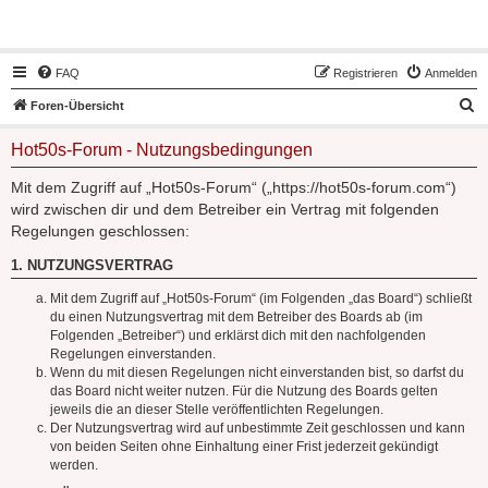
Hot50s-Forum
FAQ
Registrieren
Anmelden
S
Foren-Übersicht
u
Hot50s-Forum - Nutzungsbedingungen
c
h
Mit dem Zugriff auf „Hot50s-Forum“ („https://hot50s-forum.com“)
wird zwischen dir und dem Betreiber ein Vertrag mit folgenden
e
Regelungen geschlossen:
1. NUTZUNGSVERTRAG
Mit dem Zugriff auf „Hot50s-Forum“ (im Folgenden „das Board“) schließt
du einen Nutzungsvertrag mit dem Betreiber des Boards ab (im
Folgenden „Betreiber“) und erklärst dich mit den nachfolgenden
Regelungen einverstanden.
Wenn du mit diesen Regelungen nicht einverstanden bist, so darfst du
das Board nicht weiter nutzen. Für die Nutzung des Boards gelten
jeweils die an dieser Stelle veröffentlichten Regelungen.
Der Nutzungsvertrag wird auf unbestimmte Zeit geschlossen und kann
von beiden Seiten ohne Einhaltung einer Frist jederzeit gekündigt
werden.