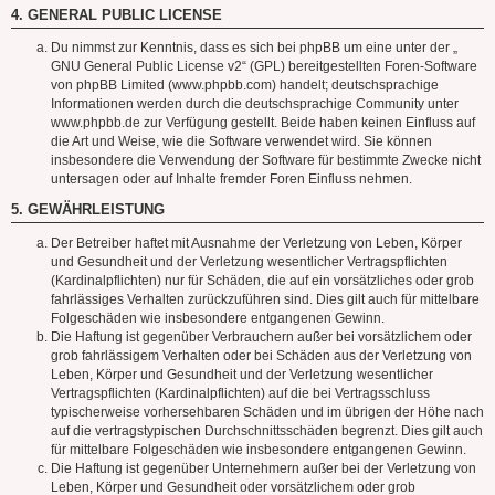
4. GENERAL PUBLIC LICENSE
Du nimmst zur Kenntnis, dass es sich bei phpBB um eine unter der „
GNU General Public License v2
“ (GPL) bereitgestellten Foren-Software
von phpBB Limited (www.phpbb.com) handelt; deutschsprachige
Informationen werden durch die deutschsprachige Community unter
www.phpbb.de zur Verfügung gestellt. Beide haben keinen Einfluss auf
die Art und Weise, wie die Software verwendet wird. Sie können
insbesondere die Verwendung der Software für bestimmte Zwecke nicht
untersagen oder auf Inhalte fremder Foren Einfluss nehmen.
5. GEWÄHRLEISTUNG
Der Betreiber haftet mit Ausnahme der Verletzung von Leben, Körper
und Gesundheit und der Verletzung wesentlicher Vertragspflichten
(Kardinalpflichten) nur für Schäden, die auf ein vorsätzliches oder grob
fahrlässiges Verhalten zurückzuführen sind. Dies gilt auch für mittelbare
Folgeschäden wie insbesondere entgangenen Gewinn.
Die Haftung ist gegenüber Verbrauchern außer bei vorsätzlichem oder
grob fahrlässigem Verhalten oder bei Schäden aus der Verletzung von
Leben, Körper und Gesundheit und der Verletzung wesentlicher
Vertragspflichten (Kardinalpflichten) auf die bei Vertragsschluss
typischerweise vorhersehbaren Schäden und im übrigen der Höhe nach
auf die vertragstypischen Durchschnittsschäden begrenzt. Dies gilt auch
für mittelbare Folgeschäden wie insbesondere entgangenen Gewinn.
Die Haftung ist gegenüber Unternehmern außer bei der Verletzung von
Leben, Körper und Gesundheit oder vorsätzlichem oder grob