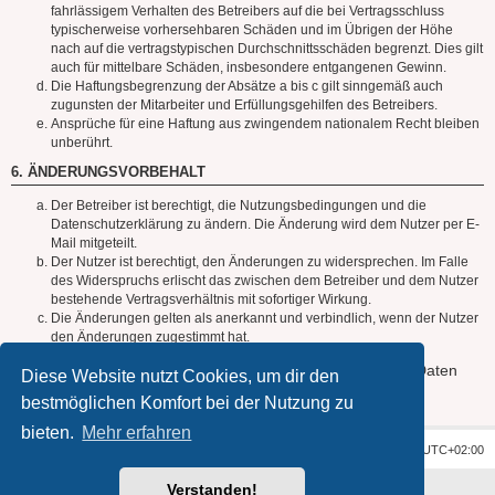
fahrlässigem Verhalten des Betreibers auf die bei Vertragsschluss
typischerweise vorhersehbaren Schäden und im Übrigen der Höhe
nach auf die vertragstypischen Durchschnittsschäden begrenzt. Dies gilt
auch für mittelbare Schäden, insbesondere entgangenen Gewinn.
Die Haftungsbegrenzung der Absätze a bis c gilt sinngemäß auch
zugunsten der Mitarbeiter und Erfüllungsgehilfen des Betreibers.
Ansprüche für eine Haftung aus zwingendem nationalem Recht bleiben
unberührt.
6. ÄNDERUNGSVORBEHALT
Der Betreiber ist berechtigt, die Nutzungsbedingungen und die
Datenschutzerklärung zu ändern. Die Änderung wird dem Nutzer per E-
Mail mitgeteilt.
Der Nutzer ist berechtigt, den Änderungen zu widersprechen. Im Falle
des Widerspruchs erlischt das zwischen dem Betreiber und dem Nutzer
bestehende Vertragsverhältnis mit sofortiger Wirkung.
Die Änderungen gelten als anerkannt und verbindlich, wenn der Nutzer
den Änderungen zugestimmt hat.
Informationen über den Umgang mit deinen persönlichen Daten
Diese Website nutzt Cookies, um dir den
sind in der Datenschutzerklärung enthalten.
bestmöglichen Komfort bei der Nutzung zu
bieten.
Mehr erfahren
Foren-Übersicht
Alle Zeiten sind
UTC+02:00
Verstanden!
Powered by
phpBB
® Forum Software © phpBB Limited