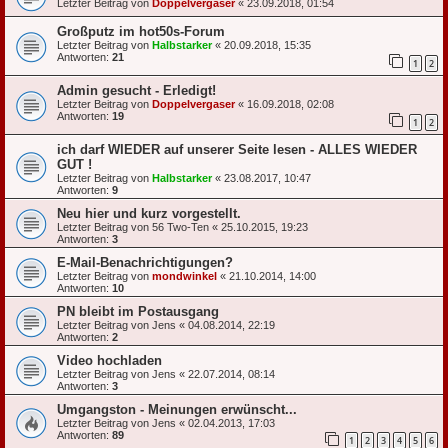
Letzter Beitrag von
Doppelvergaser
«
23.09.2018, 01:54
Großputz im hot50s-Forum
Letzter Beitrag von
Halbstarker
«
20.09.2018, 15:35
Antworten:
21
1
2
Admin gesucht - Erledigt!
Letzter Beitrag von
Doppelvergaser
«
16.09.2018, 02:08
Antworten:
19
1
2
ich darf WIEDER auf unserer Seite lesen - ALLES WIEDER
GUT !
Letzter Beitrag von
Halbstarker
«
23.08.2017, 10:47
Antworten:
9
Neu hier und kurz vorgestellt.
Letzter Beitrag von
56 Two-Ten
«
25.10.2015, 19:23
Antworten:
3
E-Mail-Benachrichtigungen?
Letzter Beitrag von
mondwinkel
«
21.10.2014, 14:00
Antworten:
10
PN bleibt im Postausgang
Letzter Beitrag von
Jens
«
04.08.2014, 22:19
Antworten:
2
Video hochladen
Letzter Beitrag von
Jens
«
22.07.2014, 08:14
Antworten:
3
Umgangston - Meinungen erwünscht...
Letzter Beitrag von
Jens
«
02.04.2013, 17:03
Antworten:
89
1
2
3
4
5
6