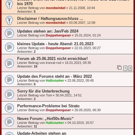
bis 1970
Letzter Beitrag von
mondwinkel
«
21.11.2008, 10:44
Antworten:
5
Disclaimer / Haftungsausschluss ...
Letzter Beitrag von
mondwinkel
«
03.08.2007, 12:08
Updates stehen an: Jan/Feb 2024
Letzter Beitrag von
Doppelvergaser
«
15.01.2024, 01:24
kleines Update - heute Abend: 21.01.2023
Letzter Beitrag von
Doppelvergaser
«
22.01.2023, 00:27
Antworten:
2
Forum ab 25.06.2021 nicht erreichbar!
Letzter Beitrag von
ironrat-rod
«
16.01.2023, 09:35
Antworten:
16
1
2
Update des Forums steht an - März 2022
Letzter Beitrag von
Halbstarker
«
22.06.2022, 05:45
Antworten:
6
Sorry für die Unterbrechung
Letzter Beitrag von
Toni
«
30.04.2021, 14:51
Antworten:
2
Performance-Probleme bei Strato
Letzter Beitrag von
Doppelvergaser
«
26.05.2020, 06:39
Neues Forum: „Hot50s-Music“
Letzter Beitrag von
Halbstarker
«
04.10.2019, 20:57
Antworten:
11
Update-Arbeiten stehen an