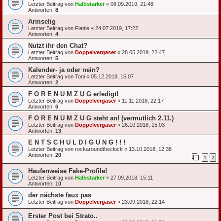
Letzter Beitrag von
Halbstarker
«
08.09.2019, 21:48
Antworten:
8
Armselig
Letzter Beitrag von
Flattie
«
24.07.2019, 17:22
Antworten:
4
Nutzt ihr den Chat?
Letzter Beitrag von
Doppelvergaser
«
28.05.2019, 22:47
Antworten:
5
Kalender- ja oder nein?
Letzter Beitrag von
Toni
«
05.12.2018, 15:07
Antworten:
2
F O R E N U M Z U G erledigt!
Letzter Beitrag von
Doppelvergaser
«
11.11.2018, 22:17
Antworten:
6
F O R E N U M Z U G steht an! (vermutlich 2.11.)
Letzter Beitrag von
Doppelvergaser
«
26.10.2018, 15:03
Antworten:
13
E N T S C H U L D I G U N G ! ! !
Letzter Beitrag von
rockaroundtheclock
«
13.10.2018, 12:38
Antworten:
20
1
2
Haufenweise Fake-Profile!
Letzter Beitrag von
Halbstarker
«
27.09.2018, 15:11
Antworten:
10
der nächste faux pas
Letzter Beitrag von
Doppelvergaser
«
23.09.2018, 22:14
Erster Post bei Strato..