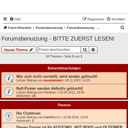
Hot50s-Forum
FAQ
Registrieren
Anmelden
S
Foren-Übersicht
Forumsbenutzung
Forumsbenutzung - BITTE ZUERST LESEN!
u
Forumsbenutzung - BITTE ZUERST LESEN!
c
h
Suche
Erweiterte Suche
Neues Thema
e
34 Themen • Seite
1
von
1
Bekanntmachungen
Wer sich nicht vorstellt, wird wieder gelöscht!
Letzter Beitrag von
mondwinkel
«
05.11.2007, 14:25
Null-Poster werden definitiv gelöscht!
Letzter Beitrag von
Friedmar
«
22.09.2012, 19:50
Antworten:
14
Themen
Die Clubforen
Letzter Beitrag von
KalleWirsch
«
16.09.2018, 10:54
Antworten:
2
Dieses Forum ist für KUSTOMS, HOT RODS und OLDTIMER