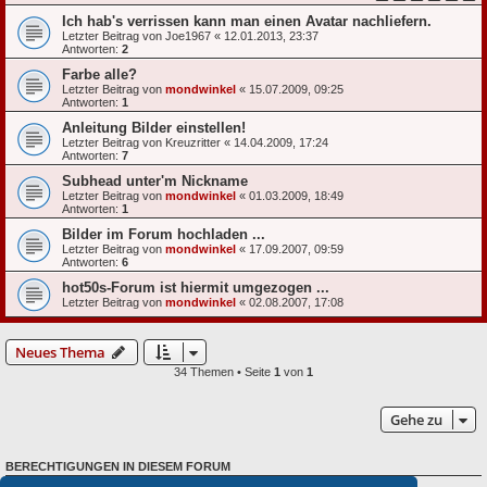
Ich hab's verrissen kann man einen Avatar nachliefern.
Letzter Beitrag von
Joe1967
«
12.01.2013, 23:37
Antworten:
2
Farbe alle?
Letzter Beitrag von
mondwinkel
«
15.07.2009, 09:25
Antworten:
1
Anleitung Bilder einstellen!
Letzter Beitrag von
Kreuzritter
«
14.04.2009, 17:24
Antworten:
7
Subhead unter'm Nickname
Letzter Beitrag von
mondwinkel
«
01.03.2009, 18:49
Antworten:
1
Bilder im Forum hochladen ...
Letzter Beitrag von
mondwinkel
«
17.09.2007, 09:59
Antworten:
6
hot50s-Forum ist hiermit umgezogen ...
Letzter Beitrag von
mondwinkel
«
02.08.2007, 17:08
Neues Thema
34 Themen • Seite
1
von
1
Gehe zu
BERECHTIGUNGEN IN DIESEM FORUM