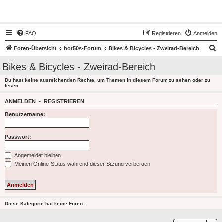
Hot50s-Forum
FAQ
Registrieren
Anmelden
S
Foren-Übersicht
hot50s-Forum
Bikes & Bicycles - Zweirad-Bereich
u
Bikes & Bicycles - Zweirad-Bereich
c
Du hast keine ausreichenden Rechte, um Themen in diesem Forum zu sehen oder zu
h
lesen.
e
ANMELDEN
•
REGISTRIEREN
Benutzername:
Passwort:
Angemeldet bleiben
Meinen Online-Status während dieser Sitzung verbergen
Diese Kategorie hat keine Foren.