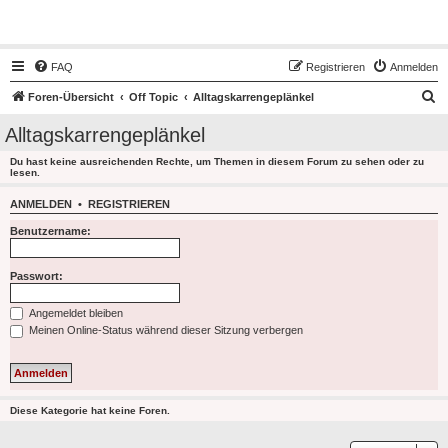
Hot50s-Forum
FAQ
Registrieren
Anmelden
S
Foren-Übersicht
Off Topic
Alltagskarrengeplänkel
u
Alltagskarrengeplänkel
c
Du hast keine ausreichenden Rechte, um Themen in diesem Forum zu sehen oder zu
h
lesen.
e
ANMELDEN
•
REGISTRIEREN
Benutzername:
Passwort:
Angemeldet bleiben
Meinen Online-Status während dieser Sitzung verbergen
Diese Kategorie hat keine Foren.