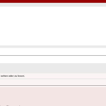
Hot50s-Forum
Kustoms · Hot Rods · Oldtimer
sehen oder zu lesen.