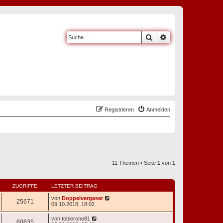
Suche
Erweiterte Suche
Registrieren
Anmelden
11 Themen • Seite
1
von
1
ZUGRIFFE
LETZTER BEITRAG
von
Doppelvergaser
25671
09.10.2018, 18:02
von
toblerone81
60835