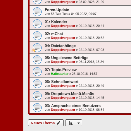
von
Doppelvergaser
»
28.02.2023, 21:20
Foren-Update
von
56 Two-Ten
»
04.05.2022, 09:07
01: Kalender
von
Doppelvergaser
»
09.10.2018, 20:44
02: mChat
von
Doppelvergaser
»
09.10.2018, 20:52
04: Dateianhänge
von
Doppelvergaser
»
22.10.2018, 07:08
08: Ungelesene Beiträge
von
Doppelvergaser
»
06.11.2018, 15:24
07: Topic-Preview
von
Halbstarker
»
23.10.2018, 14:57
06: Schnellantwort
von
Doppelvergaser
»
22.10.2018, 20:49
05: Dropdown-Menü-Menüs
von
Doppelvergaser
»
22.10.2018, 14:45
03: Ansprache eines Benutzers
von
Doppelvergaser
»
10.10.2018, 06:54
Neues Thema