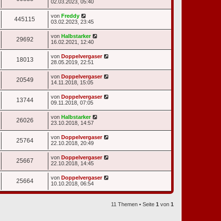
02.03.2023, 05:40
von
Freddy
445115
03.02.2023, 23:45
von
Halbstarker
29692
16.02.2021, 12:40
von
Doppelvergaser
18013
28.05.2019, 22:51
von
Doppelvergaser
20549
14.11.2018, 15:05
von
Doppelvergaser
13744
09.11.2018, 07:05
von
Halbstarker
26026
23.10.2018, 14:57
von
Doppelvergaser
25764
22.10.2018, 20:49
von
Doppelvergaser
25667
22.10.2018, 14:45
von
Doppelvergaser
25664
10.10.2018, 06:54
11 Themen • Seite
1
von
1