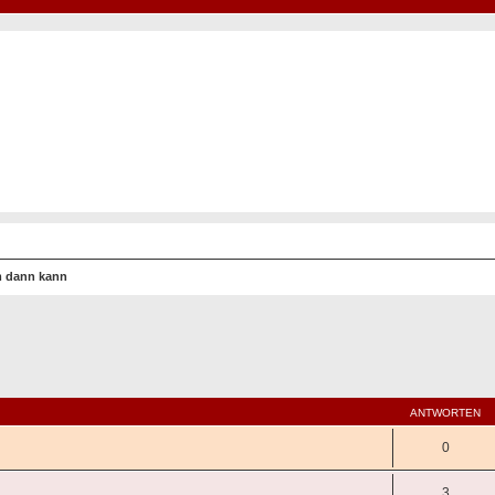
Hot50s-Forum
Kustoms · Hot Rods · Oldtimer
m dann kann
eiterte Suche
ANTWORTEN
0
3