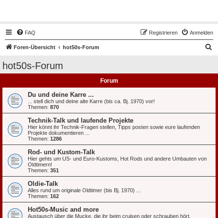
Hot50s-Forum
FAQ
Registrieren
Anmelden
S
Foren-Übersicht
hot50s-Forum
u
hot50s-Forum
c
Forum
h
e
Du und deine Karre ...
... stell dich und deine alte Karre (bis ca. Bj. 1970) vor!
Themen:
870
Technik-Talk und laufende Projekte
Hier könnt ihr Technik-Fragen stellen, Tipps posten sowie eure laufenden
Projekte dokumentieren ...
Themen:
1286
Rod- und Kustom-Talk
Hier gehts um US- und Euro-Kustoms, Hot Rods und andere Umbauten von
Oldtimern!
Themen:
351
Oldie-Talk
Alles rund um originale Oldtimer (bis Bj. 1970) ...
Themen:
162
Hot50s-Music and more
Austausch über die Mucke, die ihr beim cruisen oder schrauben hört.