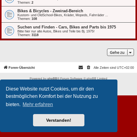
Themen:
2
Bikes & Bicycles - Zweirad-Bereich
Kustom- und OldSchool-Bikes, Kräder, Mopeds, Fahrräder ...
Themen:
108
Suchen und Finden - Cars, Bikes and Parts bis 1975
Bitte hier nur alte Autos, Bikes und Teile bis Bj. 1975!
Themen:
3118
Gehe zu
Foren-Übersicht
Alle Zeiten sind
UTC+02:00
Powered by
phpBB
® Forum Software © phpBB Limited
Deutsche Übersetzung durch
phpBB.de
Diese Website nutzt Cookies, um dir den
Datenschutz
|
Nutzungsbedingungen
bestmöglichen Komfort bei der Nutzung zu
bieten.
Mehr erfahren
Verstanden!