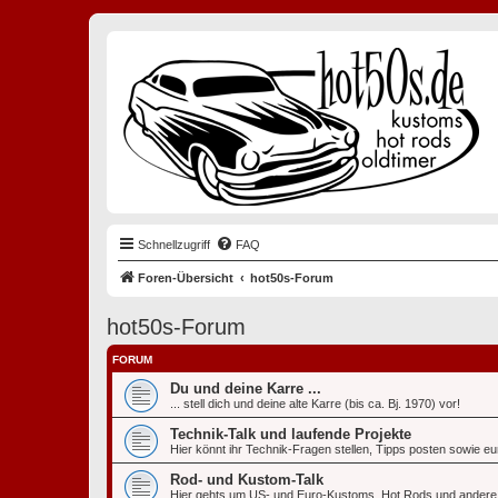
Schnellzugriff
FAQ
Foren-Übersicht
hot50s-Forum
hot50s-Forum
FORUM
Du und deine Karre ...
... stell dich und deine alte Karre (bis ca. Bj. 1970) vor!
Technik-Talk und laufende Projekte
Hier könnt ihr Technik-Fragen stellen, Tipps posten sowie eu
Rod- und Kustom-Talk
Hier gehts um US- und Euro-Kustoms, Hot Rods und andere