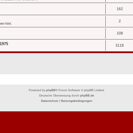
162
2
en hört.
108
.
 1975
3118
Powered by
phpBB
® Forum Software © phpBB Limited
Deutsche Übersetzung durch
phpBB.de
Datenschutz
|
Nutzungsbedingungen