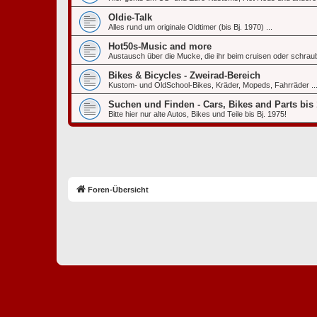
Oldie-Talk
Alles rund um originale Oldtimer (bis Bj. 1970) ...
Hot50s-Music and more
Austausch über die Mucke, die ihr beim cruisen oder schraub
Bikes & Bicycles - Zweirad-Bereich
Kustom- und OldSchool-Bikes, Kräder, Mopeds, Fahrräder ..
Suchen und Finden - Cars, Bikes and Parts bis
Bitte hier nur alte Autos, Bikes und Teile bis Bj. 1975!
Foren-Übersicht