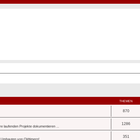
Hot50s-Forum
Kustoms · Hot Rods · Oldtimer
THEMEN
870
1286
re laufenden Projekte dokumentieren ...
351
 Umbauten von Oldtimern!