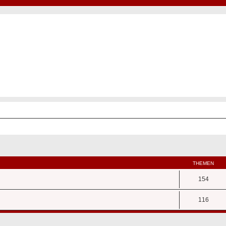
Hot50s-Forum
Kustoms · Hot Rods · Oldtimer
THEMEN
154
116