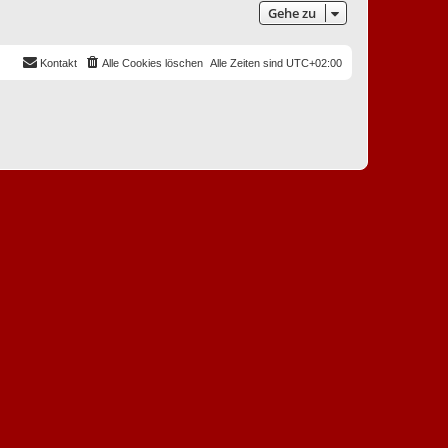
t
e
Gehe zu
e
i
r
t
B
r
e
a
i
Kontakt
Alle Cookies löschen
Alle Zeiten sind
UTC+02:00
g
t
r
a
g