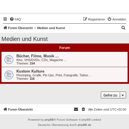
Hot50s-Forum
FAQ
Registrieren
Anmelden
S
Foren-Übersicht
Medien und Kunst
u
Medien und Kunst
c
Forum
h
e
Bücher, Filme, Musik ...
Kino, VHS/DVDs, CDs, Magazine ...
Themen:
154
Kustom Kulture
Pinstriping, Grafik, Pin Ups, Print, Fotografie, Tattoo ...
Themen:
116
Gehe zu
Foren-Übersicht
Alle Zeiten sind
UTC+02:00
Powered by
phpBB
® Forum Software © phpBB Limited
Deutsche Übersetzung durch
phpBB.de