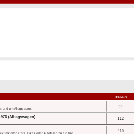
Hot50s-Forum
Kustoms · Hot Rods · Oldtimer
THEMEN
55
 rund um Alltagsautos.
1976 (Alltagswagen)
112
415
t mit alten Cars, Bikes oder Autoteilen zu tun hat.