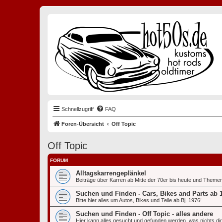
Schnellzugriff
FAQ
Foren-Übersicht
Off Topic
Off Topic
FORUM
Alltagskarrengeplänkel
Beiträge über Karren ab Mitte der 70er bis heute und Themen
Suchen und Finden - Cars, Bikes and Parts ab 
Bitte hier alles um Autos, Bikes und Teile ab Bj. 1976!
Suchen und Finden - Off Topic - alles andere
Hier kann alles gesucht und gefunden werden, was nichts direk