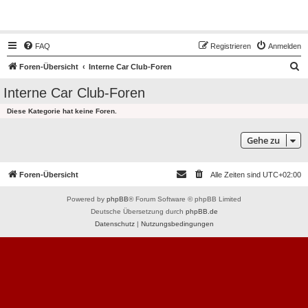
Hot50s-Forum
FAQ
Registrieren
Anmelden
S
Foren-Übersicht
Interne Car Club-Foren
u
Interne Car Club-Foren
c
Diese Kategorie hat keine Foren.
h
e
Gehe zu
Foren-Übersicht
Alle Zeiten sind
UTC+02:00
Powered by
phpBB
® Forum Software © phpBB Limited
Deutsche Übersetzung durch
phpBB.de
Datenschutz
|
Nutzungsbedingungen