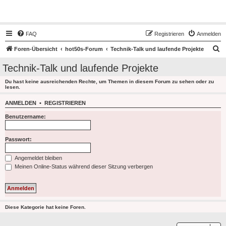
Hot50s-Forum
FAQ
Registrieren
Anmelden
S
Foren-Übersicht
hot50s-Forum
Technik-Talk und laufende Projekte
u
Technik-Talk und laufende Projekte
c
Du hast keine ausreichenden Rechte, um Themen in diesem Forum zu sehen oder zu
h
lesen.
e
ANMELDEN
•
REGISTRIEREN
Benutzername:
Passwort:
Angemeldet bleiben
Meinen Online-Status während dieser Sitzung verbergen
Diese Kategorie hat keine Foren.