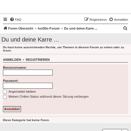
Hot50s-Forum
FAQ
Registrieren
Anmelden
S
Foren-Übersicht
hot50s-Forum
Du und deine Karre ...
u
Du und deine Karre ...
c
Du hast keine ausreichenden Rechte, um Themen in diesem Forum zu sehen oder zu
h
lesen.
e
ANMELDEN
•
REGISTRIEREN
Benutzername:
Passwort:
Angemeldet bleiben
Meinen Online-Status während dieser Sitzung verbergen
Diese Kategorie hat keine Foren.