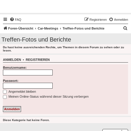
Hot50s-Forum
FAQ
Registrieren
Anmelden
S
Foren-Übersicht
Car-Meetings
Treffen-Fotos und Berichte
u
Treffen-Fotos und Berichte
c
Du hast keine ausreichenden Rechte, um Themen in diesem Forum zu sehen oder zu
h
lesen.
e
ANMELDEN
•
REGISTRIEREN
Benutzername:
Passwort:
Angemeldet bleiben
Meinen Online-Status während dieser Sitzung verbergen
Diese Kategorie hat keine Foren.