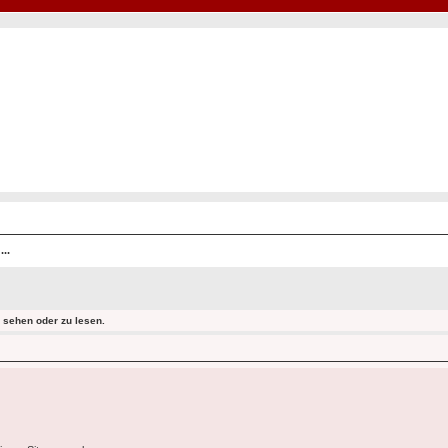
Hot50s-Forum
Kustoms · Hot Rods · Oldtimer
..
sehen oder zu lesen.