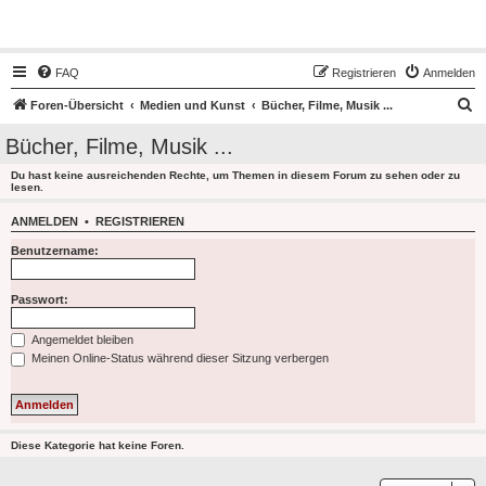
Hot50s-Forum
FAQ
Registrieren
Anmelden
S
Foren-Übersicht
Medien und Kunst
Bücher, Filme, Musik ...
u
Bücher, Filme, Musik ...
c
Du hast keine ausreichenden Rechte, um Themen in diesem Forum zu sehen oder zu
h
lesen.
e
ANMELDEN
•
REGISTRIEREN
Benutzername:
Passwort:
Angemeldet bleiben
Meinen Online-Status während dieser Sitzung verbergen
Diese Kategorie hat keine Foren.