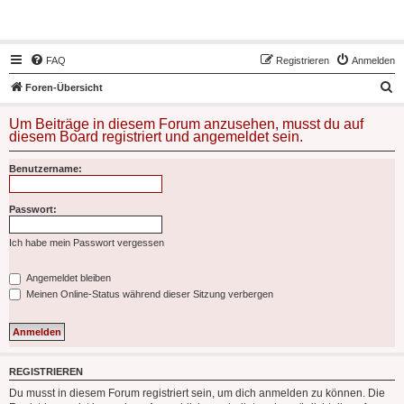
Hot50s-Forum
FAQ
Registrieren
Anmelden
S
Foren-Übersicht
u
Um Beiträge in diesem Forum anzusehen, musst du auf
c
diesem Board registriert und angemeldet sein.
h
Benutzername:
e
Passwort:
Ich habe mein Passwort vergessen
Angemeldet bleiben
Meinen Online-Status während dieser Sitzung verbergen
REGISTRIEREN
Du musst in diesem Forum registriert sein, um dich anmelden zu können. Die