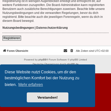
Registrierung ist in wenigen Augenblicken erledigt und ermöglicht dir, auf
weitere Funktionen zuzugreifen. Die Board-Administration kann registrierten
Benutzern auch zusätzliche Berechtigungen zuweisen. Beachte bitte unsere
Nutzungsbedingungen und die verwandten Regelungen, bevor du dich
registrierst. Bitte beachte auch die jeweiligen Forenregeln, wenn du dich in
diesem Board bewegst.
Nutzungsbedingungen
|
Datenschutzerklärung
Registrieren
Foren-Übersicht
Alle Zeiten sind
UTC+02:00
Powered by
phpBB
® Forum Software © phpBB Limited
Deutsche Übersetzung durch
phpBB.de
Datenschutz
|
Nutzungsbedingungen
Diese Website nutzt Cookies, um dir den
bestmöglichen Komfort bei der Nutzung zu
bieten.
Mehr erfahren
Verstanden!